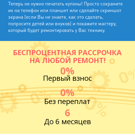
Теперь не нужно печатать купоны! Просто сохраните
их на телефон или планшет или сделайте скриншот
экрана (если Вы не знаете, как это сделать,
попросите детей или внуков) и покажите мастеру,
который будет ремонтировать у Вас технику.
БЕСПРОЦЕНТНАЯ РАССРОЧКА
НА ЛЮБОЙ РЕМОНТ!
0%
Первый взнос
0%
Без переплат
6
До 6 месяцев