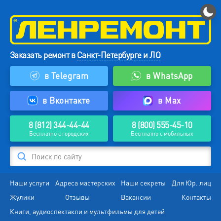
Заказать ремонт в
Санкт-Петербурге и ЛО
в Telegram
в WhatsApp
в Вконтакте
в Max
8 (812) 344-44-44
8 (800) 555-45-10
Бесплатно с городских
Бесплатно с мобильных
Поиск по сайту
Наши услуги
Адреса мастерских
Наши секреты
Для Юр. лиц
Жулики
Отзывы
Вакансии
Контакты
Книги, аудиоспектакли и мультфильмы для детей