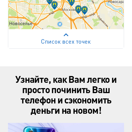
Список всех точек
Работает на API 2ГИС
Лицензионное соглашение
м. Пр. Просвещения
пр. Просвещения, д.20
Узнайте, как Вам легко и
м. Пр. Ветеранов
пр. Ветеранов, д.9
просто починить Ваш
телефон и сэкономить
м. Ул. Дыбенко
пр. Большевиков, д.25
деньги на новом!
м. Комендантский пр.
пр. Авиаконструкторов, д.4