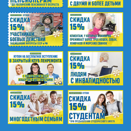
м. Удельная
пр. Энгельса, д.19
Промзона Мягловская, Всеволожский
муниципальный район, Ленинградская
область, ​Круговая улица, д. 47
м. Электросила
ул. Решетникова, д.3