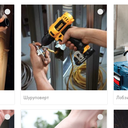
Шуруповерт
Лобз