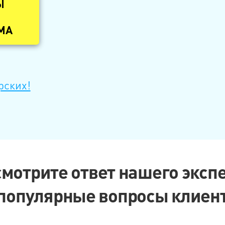
Ы
МА
рских!
мотрите ответ нашего эксп
 популярные вопросы клиент