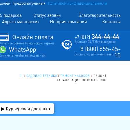
х целей, предусмотренных
Политикой конфиденциальности
5 подарков
Статус заявки
Благотворительность
Адреса мастерских
История компании
Контакты
344-44-44
Онлайн оплата
+7 (812)
Звоните 24/7 без выходных
Оплатите ремонт банковской картой
8 (800) 555-45-
WhatsApp
10
Бесплатно для мобильных
Кликните, чтобы написать нам
.
>
САДОВАЯ ТЕХНИКА
>
РЕМОНТ НАСОСОВ
>
РЕМОНТ
КАНАЛИЗАЦИОННЫХ НАСОСОВ
▶ Курьерская доставка