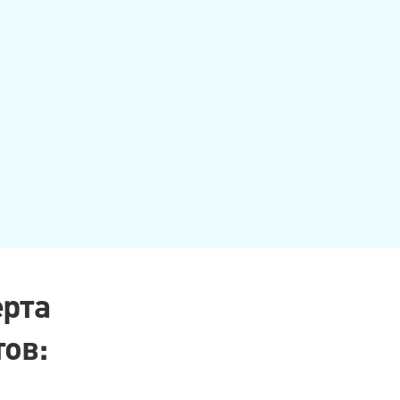
ерта
ов: