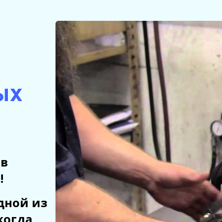
ых
 в
!
дной из
когда