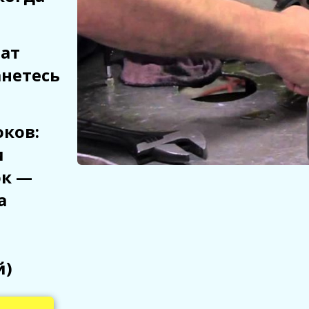
рат
анетесь
ков:
и
ок —
а
й)