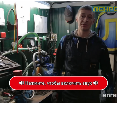
🔊 Нажмите, чтобы включить звук 🔊
Loaded
:
gress
:
0%
%