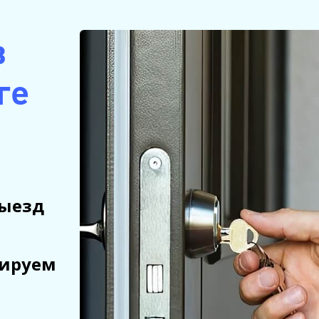
в
ге
выезд
тируем