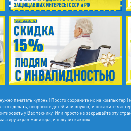
 нужно печатать купоны! Просто сохраните их на компьютер (
к это сделать, попросите детей или внуков) и покажите масте
онтировать у Вас технику. Или просто не закрывайте эту стра
мастеру экран монитора, и получите акцию.