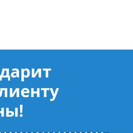
 дарит
клиенту
ны!