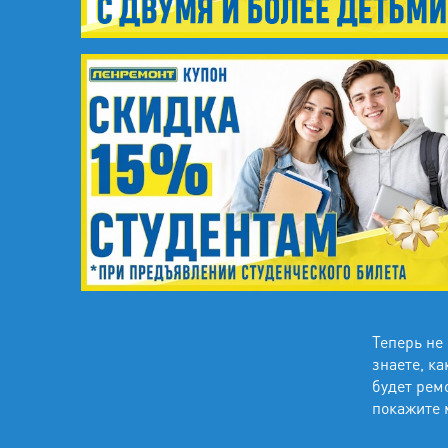
Теперь не
знаете, ка
будет рем
покажите 