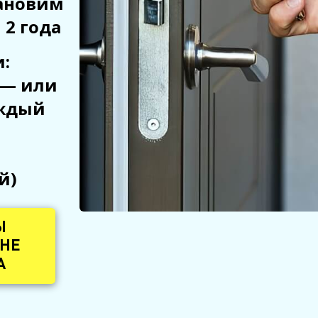
тановим
 2 года
:
 — или
аждый
й)
Ы
 НЕ
А