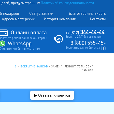
х целей, предусмотренных
Политикой конфиденциальности
5 подарков
Статус заявки
Благотворительность
Адреса мастерских
История компании
Контакты
344-44-44
Онлайн оплата
+7 (812)
Звоните 24/7 без выходных
Оплатите ремонт банковской картой
8 (800) 555-45-
WhatsApp
10
Бесплатно для мобильных
Кликните, чтобы написать нам
.
>
ВСКРЫТИЕ ЗАМКОВ
>
ЗАМЕНА, РЕМОНТ, УСТАНОВКА
ЗАМКОВ
▶ Отзывы клиентов