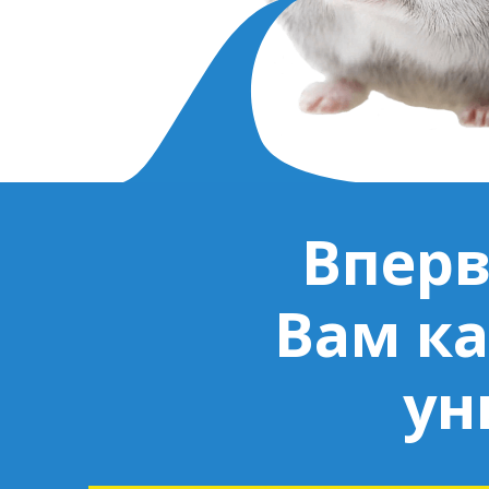
Вперв
Вам ка
ун