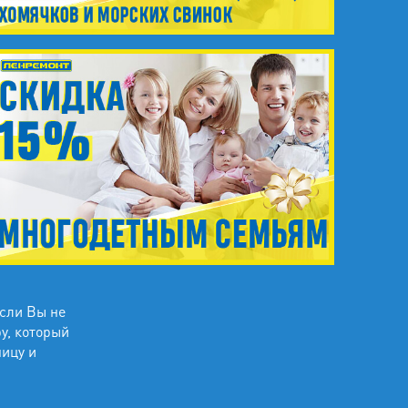
если Вы не
ру, который
ницу и