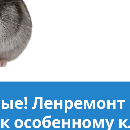
ые! Ленремонт
к особенному 