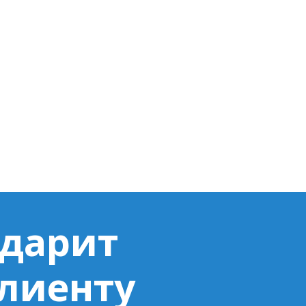
 дарит
клиенту