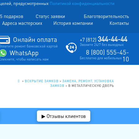
х целей, предусмотренных
Политикой конфиденциальности
5 подарков
Статус заявки
Благотворительность
Адреса мастерских
История компании
Контакты
344-44-44
Онлайн оплата
+7 (812)
Звоните 24/7 без выходных
Оплатите ремонт банковской картой
8 (800) 555-45-
WhatsApp
10
Бесплатно для мобильных
Кликните, чтобы написать нам
.
>
ВСКРЫТИЕ ЗАМКОВ
>
ЗАМЕНА, РЕМОНТ, УСТАНОВКА
ЗАМКОВ
>
В МЕТАЛЛИЧЕСКУЮ ДВЕРЬ
▶ Отзывы клиентов