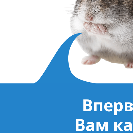
Вперв
Вам ка