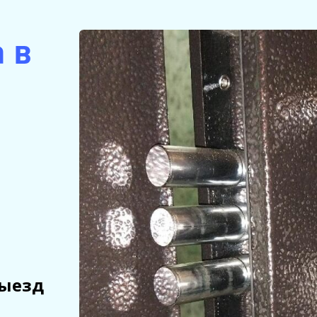
 в
выезд