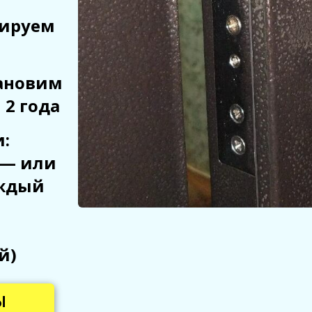
тируем
тановим
 2 года
:
 — или
аждый
й)
Ы