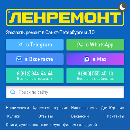
Заказать ремонт в
Санкт-Петербурге и ЛО
в Telegram
в WhatsApp
в Вконтакте
в Max
8 (812) 344-44-44
8 (800) 555-45-10
Бесплатно с городских
Бесплатно с мобильных
Поиск по сайту
Наши услуги
Адреса мастерских
Наши секреты
Для Юр. лиц
Жулики
Отзывы
Вакансии
Контакты
Книги, аудиоспектакли и мультфильмы для детей