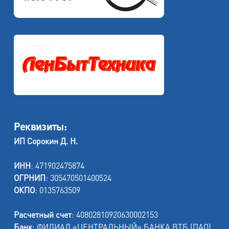
Реквизиты:
ИП Сорокин Д. Н.
ИНН
: 471902475874
ОГРНИП
: 305470501400524
ОКПО
: 0135763509
Расчетный счет
: 40802810920630002153
Банк
: ФИЛИАЛ «ЦЕНТРАЛЬНЫЙ» БАНКА ВТБ (ПАО)