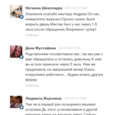
Наташка Шиколадка
2014.07.21 15:26
Огромное спасибо мастеру Андрею.Он нас 
невероятно выручил.Срочно нужно было 
вскрыть дверь.Мастер был у нас через 1,5 
часа после обращения.Ленремонт супер!
Ответить
Дина Мустафина
2014.07.05 14:36
Родственники посоветовали вас, так как уже к 
вам обращались и остались довольны.К ним 
вы кстати приехали через 3 часа. Нам же 
предложили на завтрашний вечер.Очень 
оперативно работаете....Будем искать другую 
фирму
Ответить
Людмила Воронина
2014.07.04 16:59
Уже не в первый раз пользуемся вашими 
услугами.До этого устанавливали в другой 
квартире замок на входную дверь.Сейчас 