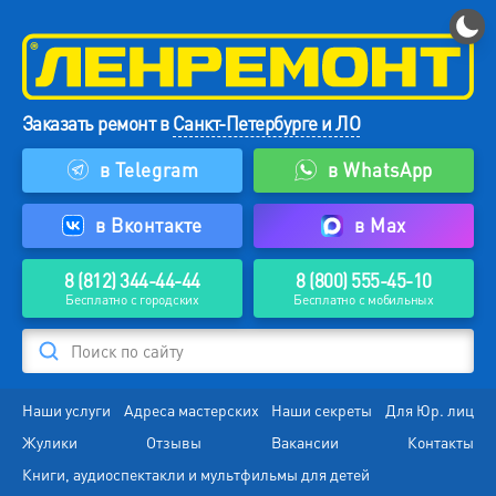
Заказать ремонт в
Санкт-Петербурге и ЛО
в Telegram
в WhatsApp
в Вконтакте
в Max
8 (812) 344-44-44
8 (800) 555-45-10
Бесплатно с городских
Бесплатно с мобильных
Поиск по сайту
Наши услуги
Адреса мастерских
Наши секреты
Для Юр. лиц
Жулики
Отзывы
Вакансии
Контакты
Книги, аудиоспектакли и мультфильмы для детей