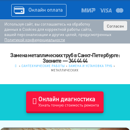
Онлайн оплата
Используя сайт, вы соглашаетесь на обработку
Согласен
данных в Cookies для корректной работы сайта,
вашей персонализации и других целей, предусмотренных
Политикой конфиденциальности
Замена металлических труб в Санкт-Петербурге:
Звоните — 344 44 44
.
>
САНТЕХНИЧЕСКИЕ РАБОТЫ
>
ЗАМЕНА И УСТАНОВКА ТРУБ
>
МЕТАЛЛИЧЕСКИХ
Онлайн диагностика
Узнать точную стоимость ремонта