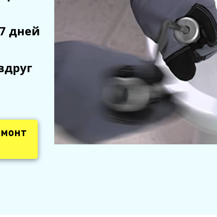
7 дней
вдруг
емонт