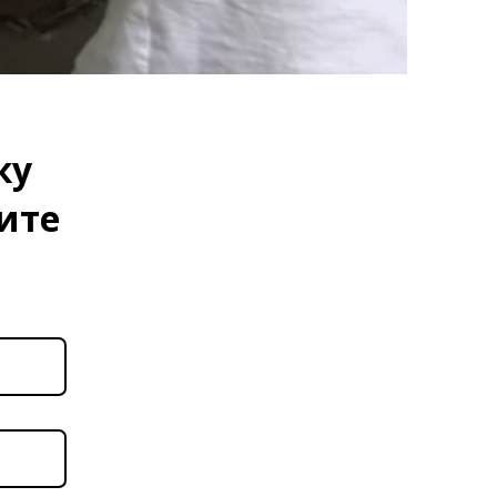
ку
ите