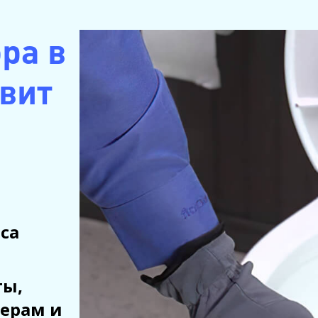
ра в
овит
аса
ты,
ерам и