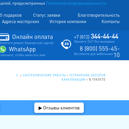
х целей, предусмотренных
Политикой конфиденциальности
5 подарков
Статус заявки
Благотворительность
Адреса мастерских
История компании
Контакты
344-44-44
Онлайн оплата
+7 (812)
Звоните 24/7 без выходных
Оплатите ремонт банковской картой
8 (800) 555-45-
WhatsApp
10
Бесплатно для мобильных
Кликните, чтобы написать нам
.
>
САНТЕХНИЧЕСКИЕ РАБОТЫ
>
УСТРАНЕНИЕ ЗАСОРОВ
КАНАЛИЗАЦИИ
>
В ТУАЛЕТЕ
▶ Отзывы клиентов