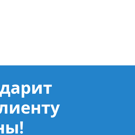
 дарит
клиенту
ны!