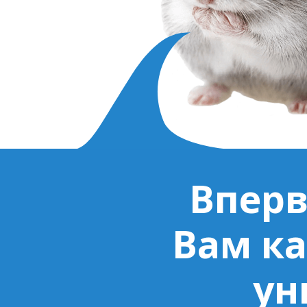
Вперв
Вам ка
ун