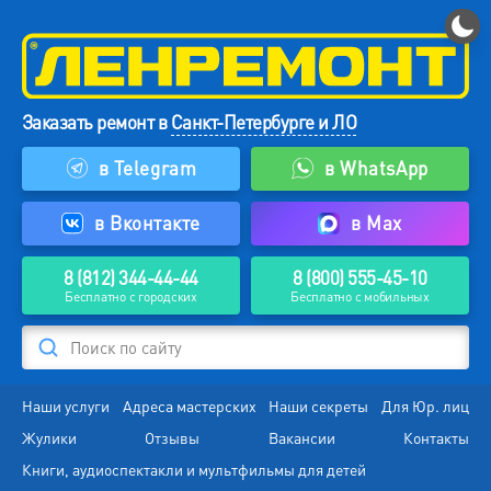
Заказать ремонт в
Санкт-Петербурге и ЛО
в Telegram
в WhatsApp
в Вконтакте
в Max
8 (812) 344-44-44
8 (800) 555-45-10
Бесплатно с городских
Бесплатно с мобильных
Поиск по сайту
Наши услуги
Адреса мастерских
Наши секреты
Для Юр. лиц
Жулики
Отзывы
Вакансии
Контакты
Книги, аудиоспектакли и мультфильмы для детей