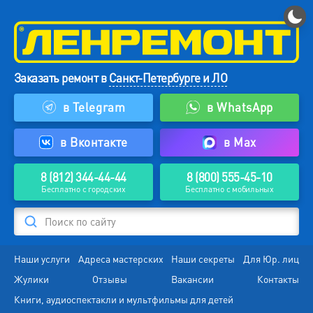
Заказать ремонт в
Санкт-Петербурге и ЛО
в Telegram
в WhatsApp
в Вконтакте
в Max
8 (812) 344-44-44
8 (800) 555-45-10
Бесплатно с городских
Бесплатно с мобильных
Поиск по сайту
Наши услуги
Адреса мастерских
Наши секреты
Для Юр. лиц
Жулики
Отзывы
Вакансии
Контакты
Книги, аудиоспектакли и мультфильмы для детей