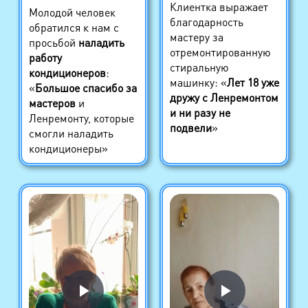
Клиентка выражает
Молодой человек
благодарность
обратился к нам с
мастеру за
просьбой
наладить
отремонтированную
работу
стиральную
кондиционеров
:
машинку: «
Лет 18 уже
«
Большое спасибо за
дружу с Ленремонтом
мастеров
и
и ни разу не
Ленремонту, которые
подвели
»
смогли наладить
кондиционеры»