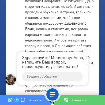
возникают конфликтные ситуации. Да, в
мире нет идеальных людей. И хоть мы и
проводим обучение, встречи, тренинги
с нашими мастерами, чтобы они
общались по-доброму,
душевному с
Вами
, нашими клиентами, всё равно
изредка может возникнуть какое-то
недопонимание. И чтобы не прятать
голову в песок, в Ленремонте работает
Отдел заботы о клиентах, который
уладит любую конфликтную ситуацию
Здравствуйте! Меня зовут Анна,
напишите Ваш вопрос,
между мастером по ремонту и клиентом,
проконсультирую бесплатно!
подберет другого мастера и приложит
все усилия, чтобы Вы получили не
только высококлассный ремонт, но и
фантастическое общение со
специалистом.
Написать
Позвонить
Кроме обычных петербуржцев,