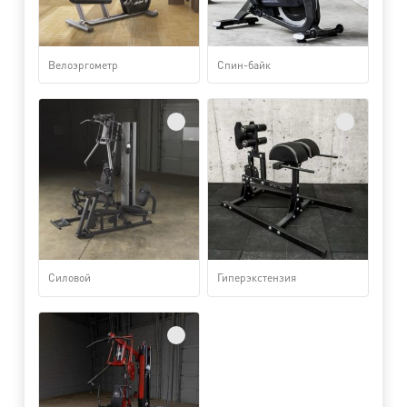
Велоэргометр
Спин-байк
Силовой
Гиперэкстензия