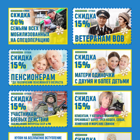
м. Озерки, м. Пр. Просвещения
пр. Луначарского, д.56, к.1
м. Автово
пр. Маршала Жукова, д.35, к.3
м. Елизаровская
пр. Елизарова, д.36
м. Международная
ул. Белы Куна, д.20, к.1
м. Пионерская
пр. Испытателей, д.11, к.1
м. Гражданский пр.
ул. Ушинского, д.25, к.1