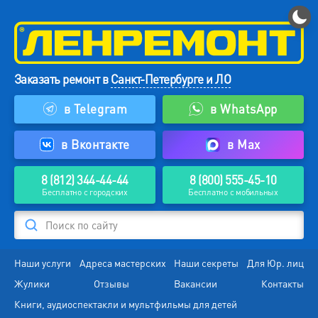
Заказать ремонт в
Санкт-Петербурге и ЛО
в Telegram
в WhatsApp
в Вконтакте
в Max
8 (812) 344-44-44
8 (800) 555-45-10
Бесплатно с городских
Бесплатно с мобильных
Поиск по сайту
Наши услуги
Адреса мастерских
Наши секреты
Для Юр. лиц
Жулики
Отзывы
Вакансии
Контакты
Книги, аудиоспектакли и мультфильмы для детей