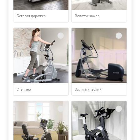
Беговая дорожка
Велотренажер
Степпер
Эллиптический