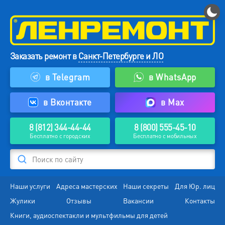
Заказать ремонт в
Санкт-Петербурге и ЛО
в Telegram
в WhatsApp
в Вконтакте
в Max
8 (812) 344-44-44
8 (800) 555-45-10
Бесплатно с городских
Бесплатно с мобильных
Поиск по сайту
Наши услуги
Адреса мастерских
Наши секреты
Для Юр. лиц
Жулики
Отзывы
Вакансии
Контакты
Книги, аудиоспектакли и мультфильмы для детей