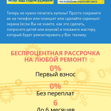
Теперь не нужно печатать купоны! Просто сохраните
их на телефон или планшет или сделайте скриншот
экрана (если Вы не знаете, как это сделать,
попросите детей или внуков) и покажите мастеру,
который будет ремонтировать у Вас технику.
БЕСПРОЦЕНТНАЯ РАССРОЧКА
НА ЛЮБОЙ РЕМОНТ!
0%
Первый взнос
0%
Без переплат
6
До 6 месяцев