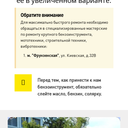
её в увеличенном варианте.
м. Ул. Дыбенко
пр. Большевиков, д.25
Обратите внимание
Для максимально быстрого ремонта необходимо
м. Комендантский пр.
обращаться в специализированные мастерские
пр. Авиаконструкторов, д.4
по ремонту крупного бензоинструмента,
мототехники, строительной техники,
м. Приморская
вибротехники:
ул. Кораблестроителей, д.30
м. "Фрунзенская"
, ул. Киевская, д.32В
м. Академическая
пр. Науки, д.8, к.1
Перед тем, как принести к нам
бензоинструмент, обязательно
м. Озерки, м. Пр. Просвещения
слейте масло, бензин, солярку.
пр. Луначарского, д.56, к.1
м. Автово
пр. Маршала Жукова, д.35, к.3