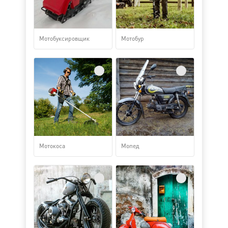
Мотобуксировщик
Мотобур
Мотокоса
Мопед