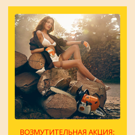
ул. Киевская, д.32В
м. Купчино
ул. Ярослава Гашека, д.4, к.1
ст. ЖД Колпино, ул. Тверская, д.1/13
м. Удельная
пр. Энгельса, д.19
Промзона Мягловская,
Всеволожский муниципальный
район, Ленинградская область, ​
Круговая улица, д. 47
м. Электросила
ул. Решетникова, д.3
ВОЗМУТИТЕЛЬНАЯ АКЦИЯ: