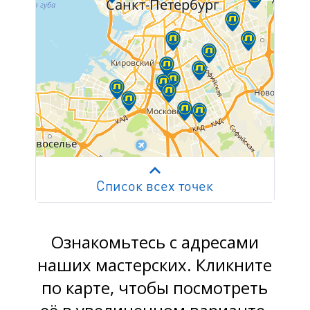
Список всех точек
Работает на API 2ГИС
Лицензионное соглашение
м. Пр. Просвещения
пр. Просвещения, д.20
Ознакомьтесь с адресами
наших мастерских. Кликните
м. Пр. Ветеранов
по карте, чтобы посмотреть
пр. Ветеранов, д.9