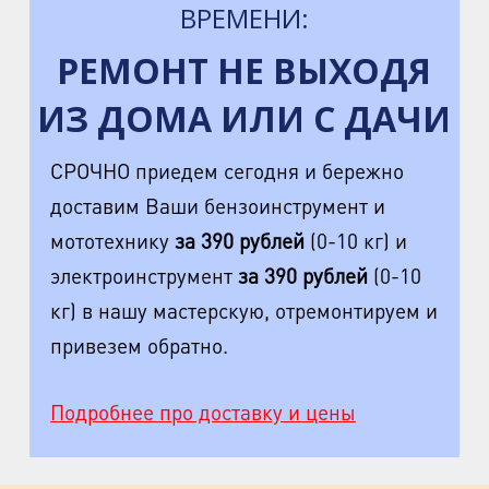
м. Пр. Большевиков
ВРЕМЕНИ:
пр. Пятилеток, д.14, к.1
РЕМОНТ НЕ ВЫХОДЯ
м. Выборгская
ИЗ ДОМА ИЛИ С ДАЧИ
ул. Минеральная, д.13Ц
м. Ладожская
СРОЧНО приедем сегодня и бережно
пр. Косыгина, д.28, к.1
доставим Ваши бензоинструмент и
мототехнику
за 390 рублей
(0-10 кг) и
м. Парк Победы
электроинструмент
за 390 рублей
(0-10
пр. Юрия Гагарина, д.15
кг) в нашу мастерскую, отремонтируем и
м. Московская
привезем обратно.
пр. Московский, 212, Дом Советов,
1 этаж, кабинет 1130, вход у кафе
Подробнее про доставку и цены
Авантаж
м. Фрунзенская