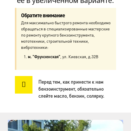
её в увеличенном варианте.
м. Ул. Дыбенко
пр. Большевиков, д.25
Обратите внимание
Для максимально быстрого ремонта необходимо
м. Комендантский пр.
обращаться в специализированные мастерские
пр. Авиаконструкторов, д.4
по ремонту крупного бензоинструмента,
мототехники, строительной техники,
м. Приморская
вибротехники:
ул. Кораблестроителей, д.30
м. "Фрунзенская"
, ул. Киевская, д.32В
м. Академическая
пр. Науки, д.8, к.1
Перед тем, как принести к нам
бензоинструмент, обязательно
м. Озерки, м. Пр. Просвещения
слейте масло, бензин, солярку.
пр. Луначарского, д.56, к.1
м. Автово
пр. Маршала Жукова, д.35, к.3