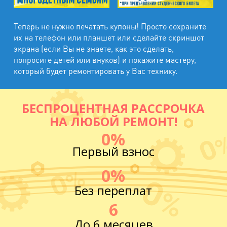
Теперь не нужно печатать купоны! Просто сохраните
их на телефон или планшет или сделайте скриншот
экрана (если Вы не знаете, как это сделать,
попросите детей или внуков) и покажите мастеру,
который будет ремонтировать у Вас технику.
БЕСПРОЦЕНТНАЯ РАССРОЧКА
НА ЛЮБОЙ РЕМОНТ!
0%
Первый взнос
0%
Без переплат
6
До 6 месяцев