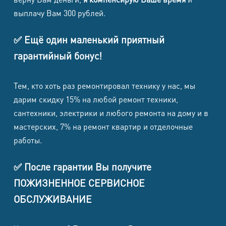
Стоимость от
Наименование работ
выплачу Вам 300 рублей.
(в т.ч. НДС)
Замена шнура / вилки
790 ₽
✅ Ещё один маленький приятный
Ремонт кнопок / переключателей
гарантийный бонус!
1 690 ₽
режимов
Ремонт термостата /
1 790 ₽
Тем, кто хоть раз ремонтировал технику у нас, мы
термопредохранителя
дарим скидку 15% на любой ремонт техники,
Ремонт нагревательного элемента
2 590 ₽
сантехники, электрики и любого ремонта на дому и в
Ремонт двигателя вентилятора
2 590 ₽
мастерских, 7% на ремонт квартир и отделочные
работы.
Ремонт датчика опрокидывания /
1 790 ₽
безопасности
✅ После гарантии Вы получите
Ремонт платы управления /
2 690 ₽
дисплея
ПОЖИЗНЕННОЕ СЕРВИСНОЕ
ОБСЛУЖИВАНИЕ
Ремонт таймера / пульта /
1 990 ₽
приемника
Чистка от пыли / запаха /