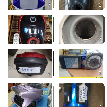
клиенту- 850 руб.)
7
2
Супер-габарит от 80 кг и
по договоренности
выше
Спуск и подъём без лифта
(начиная со второго этажа):
техника - 50 р., мебель — 100
р. (за каждый этаж)
2
7
Выезд за пределы КАД
30 руб./км
Стоимость доставки рассчитана в
одну сторону
5
3
Порядок расчета производится по
двум формам: наличный и
безналичный расчет.