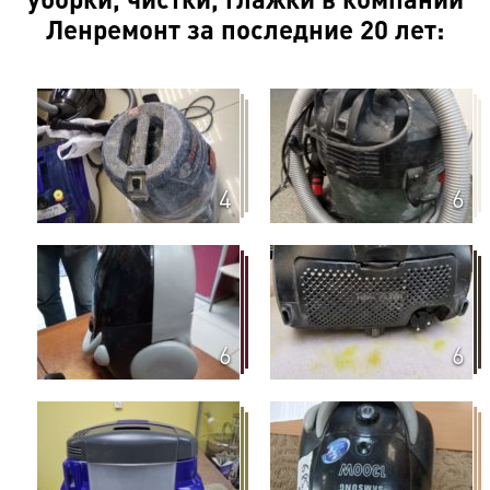
Ленремонт за последние 20 лет:
Доставка техники
Стоимость (в т.ч.
Наименование
НДС)
390 руб. (Без
ремонта обратная
4
6
Мелкий габарит до 10 кг
доставка из
мастерской
клиенту- 390 руб.)
550 руб. (Без
ремонта обратная
Средний габарит от 10 кг до
доставка из
30 кг
6
6
мастерской
клиенту- 550 руб.)
850 руб. (Без
ремонта обратная
Крупный габарит от 30 до 80
доставка из
кг
мастерской