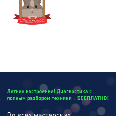
Летнее настроение! Диагностика с
полным разбором техники = БЕСПЛАТНО!
Во всех мастерских