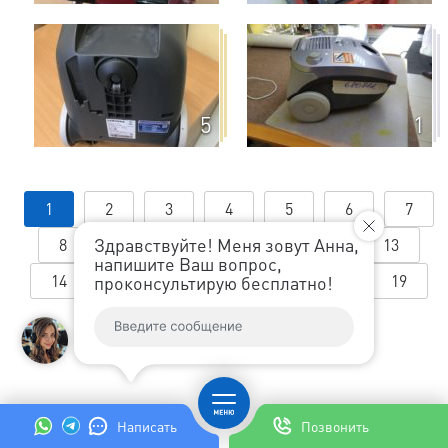
на месте и стоимость перед ремонтом
согласовывает с заказчиком.
5
1
1
2
3
4
5
6
7
Здравствуйте! Меня зовут Анна,
8
9
10
11
12
13
напишите Ваш вопрос,
14
15
16
17
18
19
проконсультирую бесплатно!
20
21
22
23
Написать
Позвонить