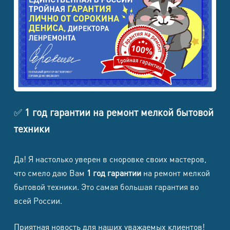
автоотключения
Парогенераторы и отпариватели
Стоимость от (в
Наименование работ
т.ч. НДС)
Замена шнура питания / разъема
1 290 ₽
✅
1 год гарантии на ремонт мелкой бытовой
Декальцинация бойлера и
2 490 ₽
паровой системы
техники
Ремонт / замена помпы
3 090 ₽
Да! Я настолько уверен в сноровке своих мастеров,
Ремонт электромагнитного
2 590 ₽
клапана / катушки
что смело даю Вам
1 год гарантии
на ремонт мелкой
бытовой техники. Это самая большая гарантия во
Ремонт термодатчика /
2 590 ₽
всей России.
термопредохранителя
Ремонт бойлера / ТЭНа /
3 790 ₽
Приятная новость для наших уважаемых клиентов!
нагревательного узла