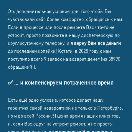
Ремонт двигателя / вентилятора
2 590 ₽
Это дополнительное условие, для того чтобы Вы
Ремонт нагревательного элемента
чувствовали себя более комфортно, обращаясь к нам.
2 190 ₽
/ спирали
Если в процессе или после ремонта Вас что-то не
Ремонт термодатчика /
устроит, просто позвоните в нашу диспетчерскую по
1 790 ₽
термопредохранителя
круглосуточному телефону, и
я верну Вам все деньги
Ремонт платы управления /
до последней копейки! Кстати, в 2025 году к нам
2 690 ₽
ионизации / дисплея
поступило всего 9 заявок на возврат денег (из 38990
Восстановление корпуса /
обращений!).
1 390 ₽
защелок / направляющих
✅ … и компенсируем потраченное время
Чистка от пыли, волос и
1 390 ₽
сервисное ТО
Есть ещё одно условие, которое делает нашу
гарантию самой невероятной не только в Петербурге,
Обогреватели, вентиляторы,
но и во всей России. Я ценю время наших клиентов,
конвекторы
и, если Вас вдруг не устроит ремонт, я не просто
верну Вам деньги,
я компенсирую Ваше время
и