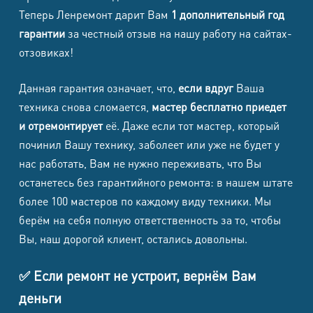
Теперь Ленремонт дарит Вам
1 дополнительный год
Ремонт парового шланга /
2 590 ₽
гарантии
за честный отзыв на нашу работу на сайтах-
штуцера / соединений
отзовиках!
Ремонт кнопок / панели /
2 390 ₽
индикации
Данная гарантия означает, что,
если вдруг
Ваша
Ремонт платы управления
3 990 ₽
техника снова сломается,
мастер бесплатно приедет
и отремонтирует
её. Даже если тот мастер, который
Комплексное ТО с чисткой и
3 190 ₽
длинным тестом
починил Вашу технику, заболеет или уже не будет у
нас работать, Вам не нужно переживать, что Вы
останетесь без гарантийного ремонта: в нашем штате
Фены, плойки, стайлеры
более 100 мастеров по каждому виду техники. Мы
берём на себя полную ответственность за то, чтобы
Стоимость от (в
Наименование работ
Вы, наш дорогой клиент, остались довольны.
т.ч. НДС)
Замена шнура / swivel / вилки
790 ₽
✅ Если ремонт не устроит, вернём Вам
Ремонт кнопки / переключателя
деньги
1 690 ₽
режимов