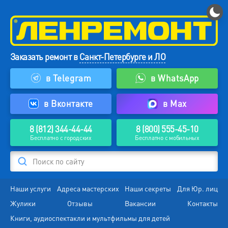
Заказать ремонт в
Санкт-Петербурге и ЛО
в Telegram
в WhatsApp
в Вконтакте
в Max
8 (812) 344-44-44
8 (800) 555-45-10
Бесплатно с городских
Бесплатно с мобильных
Поиск по сайту
Наши услуги
Адреса мастерских
Наши секреты
Для Юр. лиц
Жулики
Отзывы
Вакансии
Контакты
Книги, аудиоспектакли и мультфильмы для детей