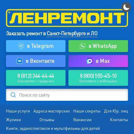
Заказать ремонт в
Санкт-Петербурге и ЛО
в Telegram
в WhatsApp
в Вконтакте
в Max
8 (812) 344-44-44
8 (800) 555-45-10
Бесплатно с городских
Бесплатно с мобильных
Поиск по сайту
Наши услуги
Адреса мастерских
Наши секреты
Для Юр. лиц
Жулики
Отзывы
Вакансии
Контакты
Книги, аудиоспектакли и мультфильмы для детей