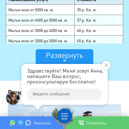
Демонтаж
Мытье окон от 5000 кв. м.
35 р. Кв. м.
кровельного покрытия
Мытье окон от 4000 до 5000 кв. м.
37 р. Кв. м.
(металлочерепица,
композитная
м²
280
Мытье окон от 3000 до 4000 кв. м.
40 р. Кв. м.
черепица, ондулин,
шифер) с сохранением
Мытье окон от 2000 до 3000 кв. м.
45 р. Кв. м.
материала
Мытье окон до 2000 кв. м.
50 р. Кв. м.
Демонтаж
Развернуть
кровельного покрытия
Мытье фасадов АВО
30 р. Кв. м.
(цементно-песчаная и
керамическая
м²
280
Здравствуйте! Меня зовут Анна,
Герметизация швов
220 р. пог. метр
черепицы) с
напишите Ваш вопрос,
сохранением
проконсультирую бесплатно!
Поверхностный ремонт
150-190 р. пог. метр + 70
материала
межпанельных швов (нанесение
р. за пог. м. (стоимость
Ремонт крыши в СПб
нового слоя герметика (мастики)
материала)
Демонтаж обрешётки и
поверх старого)
м²
150
гидроизоляции
Частичный ремонт межпанельных
Демонтаж
швов (ремонтируются частичные
м²
договорная
120
теплоизоляции кровли
участки шва)
Написать
Позвонить
Демонтаж