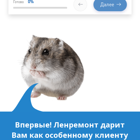
0
%
Готово
Далее
Впервые! Ленремонт дарит
Вам как особенному клиенту