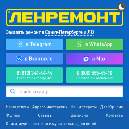
Заказать ремонт в
Санкт-Петербурге и ЛО
в Telegram
в WhatsApp
в Вконтакте
в Max
8 (812) 344-44-44
8 (800) 555-45-10
Бесплатно с городских
Бесплатно с мобильных
Поиск по сайту
Наши услуги
Адреса мастерских
Наши секреты
Для Юр. лиц
Жулики
Отзывы
Вакансии
Контакты
Книги, аудиоспектакли и мультфильмы для детей