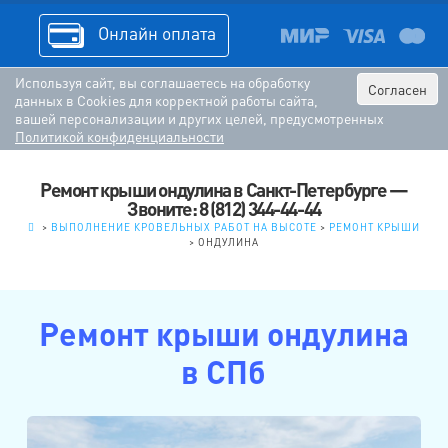
Онлайн оплата
Используя сайт, вы соглашаетесь на обработку
Согласен
данных в Cookies для корректной работы сайта,
вашей персонализации и других целей, предусмотренных
Политикой конфиденциальности
Ремонт крыши ондулина в Санкт-Петербурге —
Звоните: 8 (812) 344-44-44
.
>
ВЫПОЛНЕНИЕ КРОВЕЛЬНЫХ РАБОТ НА ВЫСОТЕ
>
РЕМОНТ КРЫШИ
>
ОНДУЛИНА
Ремонт крыши ондулина
в СПб