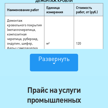
ДЕМОНТАЖ КРОВЛИ
Единица
Стоимость
Наименование работ
измерения
работ, от (руб.)
Демонтаж
кровельного покрытия
(металлочерепица,
композитная
черепица, рубероид,
ондулин, шифер,
м²
120
фальц самозащелка,
цементно-песчаная и
Развернуть
керамическая
черепицы) без
сохранения материала
Демонтаж
кровельного покрытия
(битумная черепица,
м²
130
Прайс на услуги
OSB) без сохранения
материала
промышленных
Демонтаж
кровельного покрытия