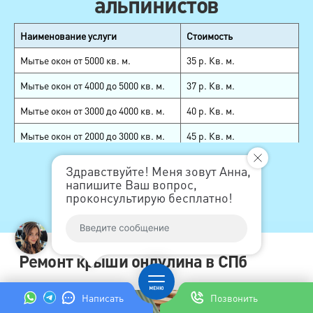
альпинистов
(фальц не
м²
150
самозащелка) без
сохранения материала
Наименование услуги
Стоимость
Демонтаж
Мытье окон от 5000 кв. м.
35 р. Кв. м.
кровельного покрытия
Мытье окон от 4000 до 5000 кв. м.
37 р. Кв. м.
(металлочерепица,
композитная
м²
280
Мытье окон от 3000 до 4000 кв. м.
40 р. Кв. м.
черепица, ондулин,
шифер) с сохранением
Мытье окон от 2000 до 3000 кв. м.
45 р. Кв. м.
материала
Мытье окон до 2000 кв. м.
50 р. Кв. м.
Демонтаж
Развернуть
Здравствуйте! Меня зовут Анна,
кровельного покрытия
напишите Ваш вопрос,
Мытье фасадов АВО
30 р. Кв. м.
(цементно-песчаная и
проконсультирую бесплатно!
керамическая
м²
280
Герметизация швов
220 р. пог. метр
черепицы) с
сохранением
Поверхностный ремонт
150-190 р. пог. метр + 70
материала
межпанельных швов (нанесение
р. за пог. м. (стоимость
Ремонт крыши ондулина в СПб
нового слоя герметика (мастики)
материала)
Демонтаж обрешётки и
поверх старого)
м²
150
гидроизоляции
Написать
Позвонить
Частичный ремонт межпанельных
Демонтаж