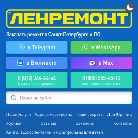
Заказать ремонт в
Санкт-Петербурге и ЛО
в Telegram
в WhatsApp
в Вконтакте
в Max
8 (812) 344-44-44
8 (800) 555-45-10
Бесплатно с городских
Бесплатно с мобильных
Поиск по сайту
Наши услуги
Адреса мастерских
Наши секреты
Для Юр. лиц
Жулики
Отзывы
Вакансии
Контакты
Книги, аудиоспектакли и мультфильмы для детей