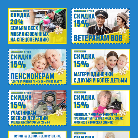
м. Озерки, м. Пр. Просвещения
пр. Луначарского, д.56, к.1
м. Автово
пр. Маршала Жукова, д.35, к.3
м. Елизаровская
пр. Елизарова, д.36
м. Международная
ул. Белы Куна, д.20, к.1
м. Пионерская
пр. Испытателей, д.11, к.1
м. Гражданский пр.
ул. Ушинского, д.25, к.1