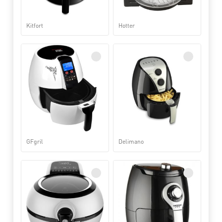
Kitfort
Hotter
GFgril
Delimano