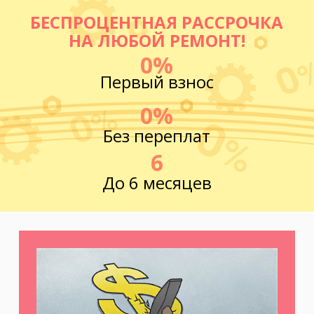
пр. Юрия Гагарина, д.15
БЕСПРОЦЕНТНАЯ РАССРОЧКА
НА ЛЮБОЙ РЕМОНТ!
м. Московская
0%
пр. Московский, 212, Дом Советов, 1
Первый взнос
этаж, кабинет 1130, вход у кафе Авантаж
0%
м. Фрунзенская
Без переплат
ул. Киевская, д.32В
6
м. Купчино
До 6 месяцев
ул. Ярослава Гашека, д.4, к.1
ст. ЖД Колпино, ул. Тверская, д.1/13
м. Удельная
пр. Энгельса, д.19
Промзона Мягловская, Всеволожский