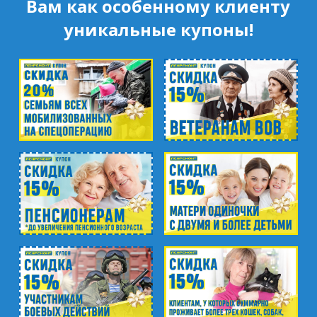
Вам как особенному клиенту
м. Академическая
пр. Науки, д.8, к.1
уникальные купоны!
м. Озерки, м. Пр. Просвещения
пр. Луначарского, д.56, к.1
м. Автово
пр. Маршала Жукова, д.35, к.3
м. Елизаровская
пр. Елизарова, д.36
м. Международная
ул. Белы Куна, д.20, к.1
м. Пионерская
пр. Испытателей, д.11, к.1