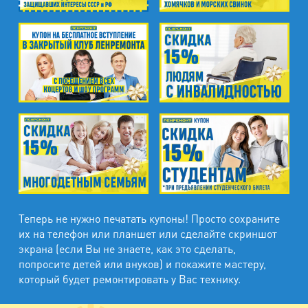
м. Гражданский пр.
ул. Ушинского, д.25, к.1
м. Звёздная
ул. Звёздная, д.5, к.1 (вход с улицы)
м. Парк Победы, м. Московская
ул. Фрунзе, д.3
м. Пр. Большевиков
пр. Пятилеток, д.14, к.1
м. Выборгская
Теперь не нужно печатать купоны! Просто сохраните
ул. Минеральная, д.13Ц
их на телефон или планшет или сделайте скриншот
экрана (если Вы не знаете, как это сделать,
м. Ладожская
попросите детей или внуков) и покажите мастеру,
пр. Косыгина, д.28, к.1
который будет ремонтировать у Вас технику.
м. Парк Победы