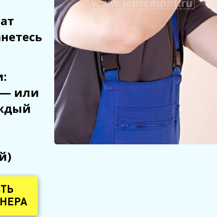
рат
анетесь
:
 — или
аждый
й)
СТЬ
НЕРА