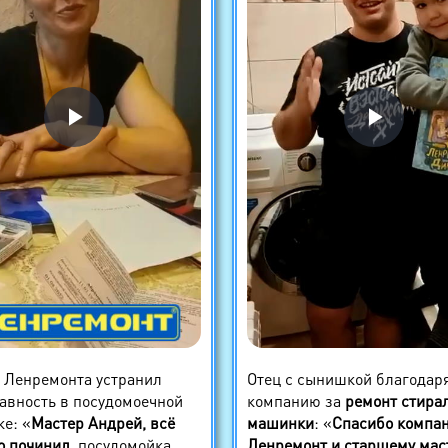
 Ленремонта устранил
Отец с сынишкой благодар
авность в посудомоечной
компанию за
ремонт стира
е: «
Мастер Андрей, всё
машинки
: «
Спасибо компа
о починил
, посудомойка
Ленремонт и старшему мас