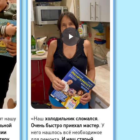
ят нашу
«Наш
холодильник сломался
.
льной
Очень быстро приехал мастер
. У
нии
него нашлось всё необходимое
теру
для ремонта.
И наш старый