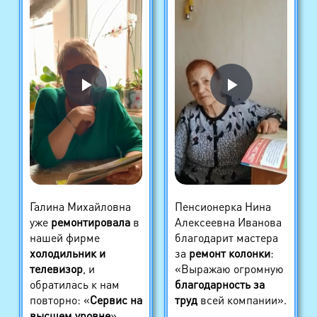
Галина Михайловна
Пенсионерка Нина
уже
ремонтировала
в
Алексеевна Иванова
нашей фирме
благодарит мастера
холодильник и
за
ремонт колонки
:
телевизор
, и
«Выражаю огромную
обратилась к нам
благодарность за
повторно: «
Сервис на
труд
всей компании».
высшем уровне
»