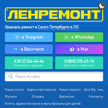
Заказать ремонт в
Санкт-Петербурге и ЛО
в Telegram
в WhatsApp
в Вконтакте
в Max
8 (812) 344-44-44
8 (800) 555-45-10
Бесплатно с городских
Бесплатно с мобильных
Поиск по сайту
Наши услуги
Адреса мастерских
Наши секреты
Для Юр. лиц
Жулики
Отзывы
Вакансии
Контакты
Книги, аудиоспектакли и мультфильмы для детей