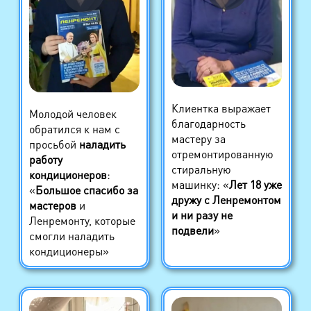
Клиентка выражает
Молодой человек
благодарность
обратился к нам с
мастеру за
просьбой
наладить
отремонтированную
работу
стиральную
кондиционеров
:
машинку: «
Лет 18 уже
«
Большое спасибо за
дружу с Ленремонтом
мастеров
и
и ни разу не
Ленремонту, которые
подвели
»
смогли наладить
кондиционеры»