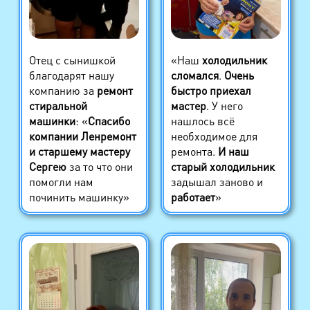
Отец с сынишкой
«Наш
холодильник
благодарят нашу
сломался
.
Очень
компанию за
ремонт
быстро приехал
стиральной
мастер
. У него
машинки
: «
Спасибо
нашлось всё
компании Ленремонт
необходимое для
и старшему мастеру
ремонта.
И наш
Сергею
за то что они
старый холодильник
помогли нам
задышал заново и
починить машинку»
работает
»