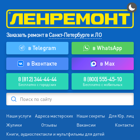
Заказать ремонт в
Санкт-Петербурге и ЛО
в Telegram
в WhatsApp
в Вконтакте
в Max
8 (812) 344-44-44
8 (800) 555-45-10
Бесплатно с городских
Бесплатно с мобильных
Поиск по сайту
Наши услуги
Адреса мастерских
Наши секреты
Для Юр. лиц
Жулики
Отзывы
Вакансии
Контакты
Книги, аудиоспектакли и мультфильмы для детей