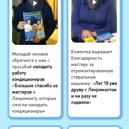
Клиентка выражает
Молодой человек
благодарность
обратился к нам с
мастеру за
просьбой
наладить
отремонтированную
работу
стиральную
кондиционеров
:
машинку: «
Лет 18 уже
«
Большое спасибо за
дружу с Ленремонтом
мастеров
и
и ни разу не
Ленремонту, которые
подвели
»
смогли наладить
кондиционеры»