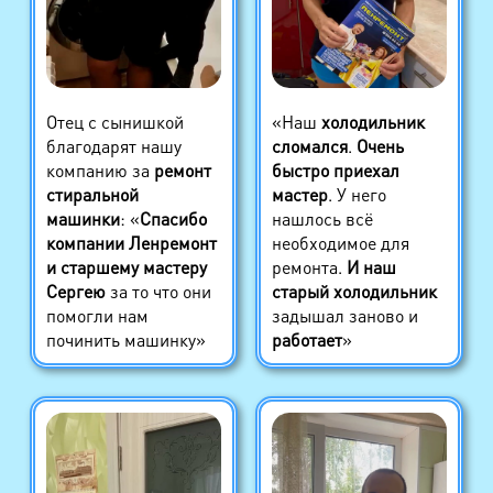
Отец с сынишкой
«Наш
холодильник
благодарят нашу
сломался
.
Очень
компанию за
ремонт
быстро приехал
стиральной
мастер
. У него
машинки
: «
Спасибо
нашлось всё
компании Ленремонт
необходимое для
и старшему мастеру
ремонта.
И наш
Сергею
за то что они
старый холодильник
помогли нам
задышал заново и
починить машинку»
работает
»