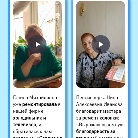
Галина Михайловна
Пенсионерка Нина
уже
ремонтировала
в
Алексеевна Иванова
нашей фирме
благодарит мастера
холодильник и
за
ремонт колонки
:
телевизор
, и
«Выражаю огромную
обратилась к нам
благодарность за
повторно: «
Сервис на
труд
всей компании».