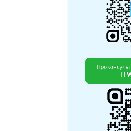
Проконсульт
W