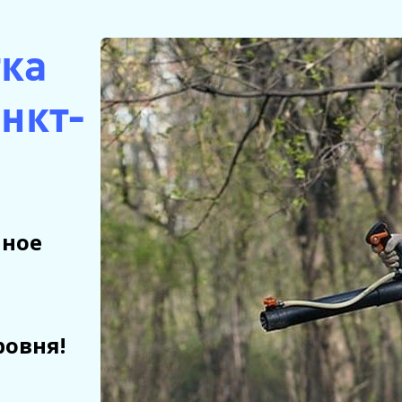
тка
анкт-
нное
ровня!