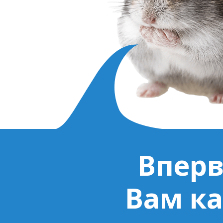
Вперв
Вам ка