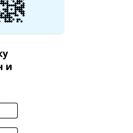
ку
н и