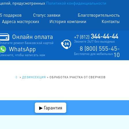
х целей, предусмотренных
Политикой конфиденциальности
5 подарков
Статус заявки
Благотворительность
Адреса мастерских
История компании
Контакты
344-44-44
Онлайн оплата
+7 (812)
Звоните 24/7 без выходных
Оплатите ремонт банковской картой
8 (800) 555-45-
WhatsApp
10
Бесплатно для мобильных
Кликните, чтобы написать нам
.
>
ДЕЗИНСЕКЦИЯ
>
ОБРАБОТКА УЧАСТКА ОТ СВЕРЧКОВ
▶ Гарантия