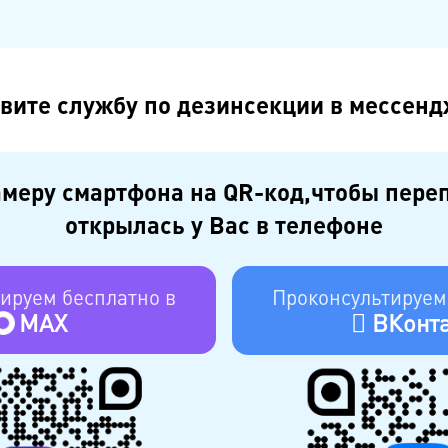
вите службу по дезинсекции в мессенд
меру смартфона на QR-код,чтобы пере
открылась у Вас в телефоне
ируем бесплатно в
Проконсультируем
MAX
ВКонта