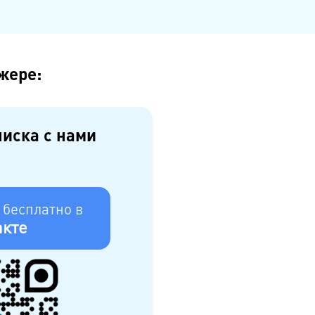
жере:
писка с нами
 бесплатно в
кте