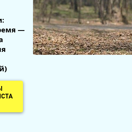
:
ремя —
а
ия
й)
Ы
ИСТА