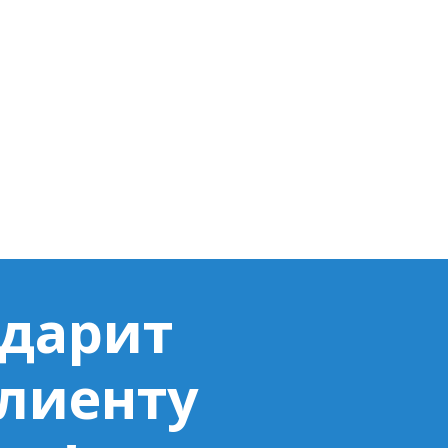
 дарит
клиенту