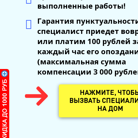
выполненные работы!
Гарантия пунктуальности
специалист приедет вов
или платим 100 рублей з
каждый час его опоздан
(максимальная сумма
компенсации 3 000 рубле
До конца акции осталось
0
1
50
:
:
НАЖМИТЕ, ЧТОБ
Получите КУПОН на СКИДКУ до
ВЫЗВАТЬ СПЕЦИАЛ
1000 рублей в подарок на вид
ремонта. Для продолжения введите
НА ДОМ
Ваше имя и Электронную почту.
Имя: