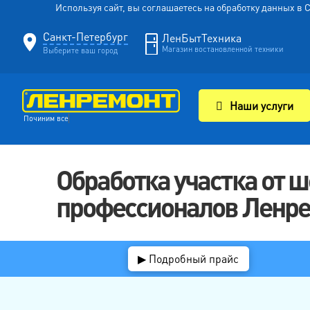
Используя сайт, вы соглашаетесь на обработку данных в
Санкт-Петербург
ЛенБытТехника
Магазин востановленной техники
Выберите ваш город
Наши услуги
Починим все, что
Обработка участка от 
профессионалов Ленр
▶ Подробный прайс