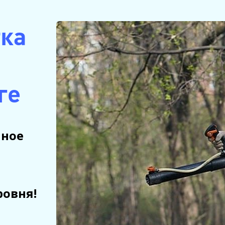
тка
ге
нное
ровня!