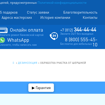
х целей, предусмотренных
Политикой конфиденциальности
5 подарков
Статус заявки
Благотворительность
Адреса мастерских
История компании
Контакты
344-44-44
Онлайн оплата
+7 (812)
Звоните 24/7 без выходных
Оплатите ремонт банковской картой
8 (800) 555-45-
WhatsApp
10
Бесплатно для мобильных
Кликните, чтобы написать нам
.
>
ДЕЗИНСЕКЦИЯ
>
ОБРАБОТКА УЧАСТКА ОТ ШЕРШНЕЙ
▶ Гарантия