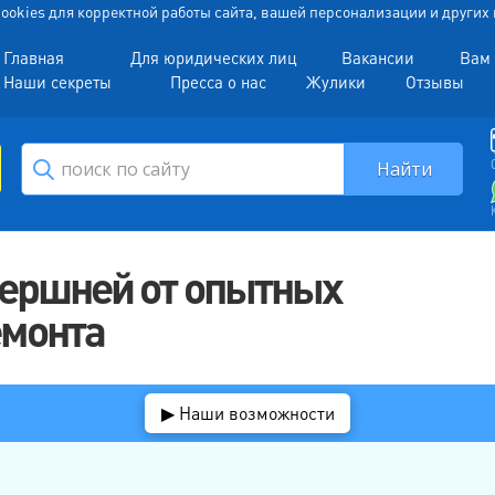
 Cookies для корректной работы сайта, вашей персонализации и други
Главная
Для юридических лиц
Вакансии
Вам 
Наши секреты
Пресса о нас
Жулики
Отзывы
шершней от опытных
емонта
▶ Наши возможности