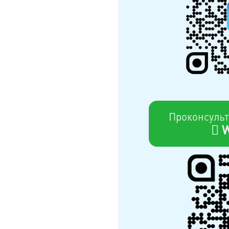
Проконсульт
W