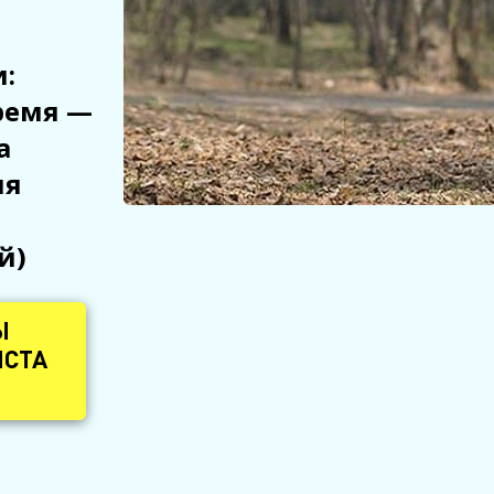
:
ремя —
а
ия
й)
Ы
ИСТА