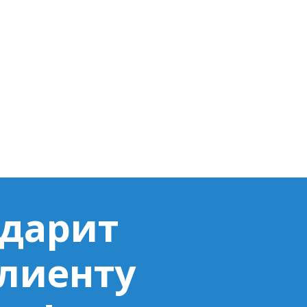
 дарит
клиенту