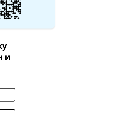
ку
н и