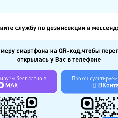
вите службу по дезинсекции в мессенд
меру смартфона на QR-код,чтобы пере
открылась у Вас в телефоне
ируем бесплатно в
Проконсультируем
MAX
ВКонта