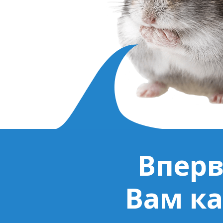
Вперв
Вам ка