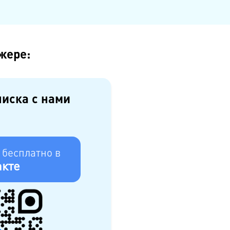
жере:
писка с нами
 бесплатно в
кте