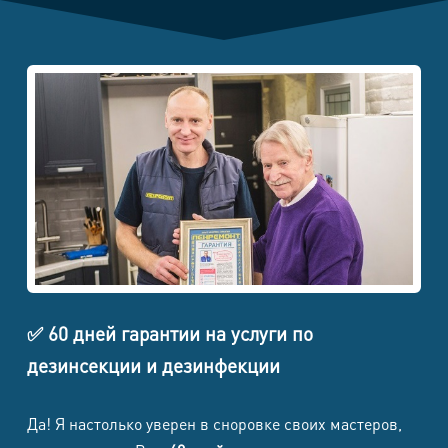
Гражданского кодекса РФ). Окончательную стоимость
объявляет мастер после диагностики.
Примечание:
В связи с невозможностью точного определения
объема работ по телефону при приеме заказа,
диспетчер называет заказчику примерную
стоимость.Точную сумму называет мастер при
непосредственной работе.
Мастер имеет право на оплату по договорной цене
после 21-00.
Все работы по безналичному расчету производятся
при 100% предоплате.
✅ 60 дней гарантии на услуги по
дезинсекции и дезинфекции
Да! Я настолько уверен в сноровке своих мастеров,