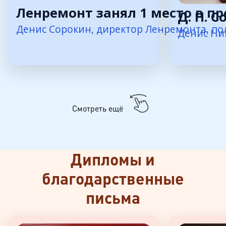
Ленремонт занял 1 место в пр
Д. Н. 
Денис Сорокин, директор Ленремонта, пол
Денис Ни
Смотреть ещё
Дипломы и
благодарственные
письма