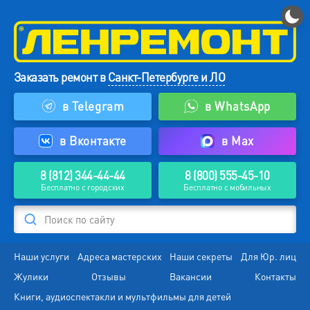
Заказать ремонт в
Санкт-Петербурге и ЛО
в Telegram
в WhatsApp
в Вконтакте
в Max
8 (812) 344-44-44
8 (800) 555-45-10
Бесплатно с городских
Бесплатно с мобильных
Поиск по сайту
Наши услуги
Адреса мастерских
Наши секреты
Для Юр. лиц
Жулики
Отзывы
Вакансии
Контакты
Книги, аудиоспектакли и мультфильмы для детей