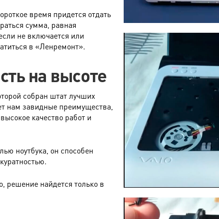
короткое время придется отдать
браться сумма, равная
 если не включается или
ратиться в «Ленремонт».
сть на высоте
оторой собран штат лучших
ет нам завидные преимущества,
высокое качество работ и
лью ноутбука, он способен
ккуратностью.
io, решение найдется только в