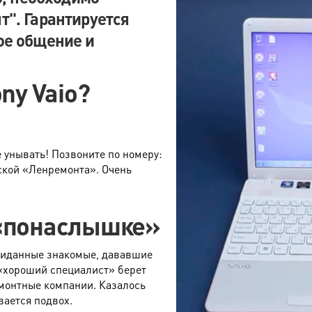
т". Гарантируется
ое общение и
ny Vaio?
!
 унывать! Позвоните по номеру:
ской «Ленремонта». Очень
 «понаслышке»
жиданные знакомые, дававшие
 «хороший специалист» берет
монтные компании. Казалось
вается подвох.