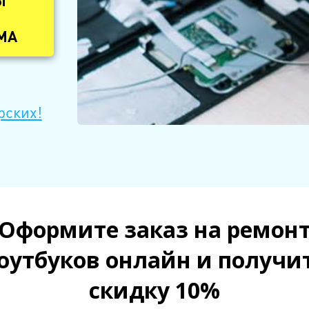
Ы
МА
рских!
Оформите заказ на ремон
оутбуков онлайн и получи
скидку 10%