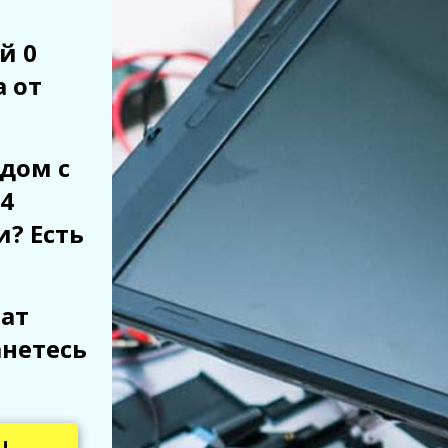
й 0
а от
дом с
4
и? Есть
рат
анетесь