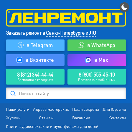
Заказать ремонт в
Санкт-Петербурге и ЛО
в Telegram
в WhatsApp
в Вконтакте
в Max
8 (812) 344-44-44
8 (800) 555-45-10
Бесплатно с городских
Бесплатно с мобильных
Поиск по сайту
Наши услуги
Адреса мастерских
Наши секреты
Для Юр. лиц
Жулики
Отзывы
Вакансии
Контакты
Книги, аудиоспектакли и мультфильмы для детей