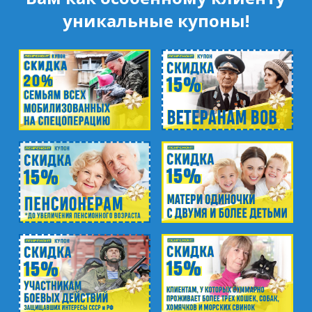
пр. Науки, д.8, к.1
уникальные купоны!
м. Озерки, м. Пр. Просвещения
пр. Луначарского, д.56, к.1
м. Автово
пр. Маршала Жукова, д.35, к.3
м. Елизаровская
пр. Елизарова, д.36
м. Международная
ул. Белы Куна, д.20, к.1
м. Пионерская
пр. Испытателей, д.11, к.1
м. Гражданский пр.