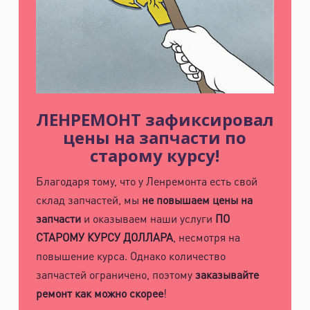
муниципальный район, Ленинградская
область, ​Круговая улица, д. 47
м. Электросила
ул. Решетникова, д.3
ЛЕНРЕМОНТ зафиксировал
цены на запчасти по
старому курсу!
Благодаря тому, что у Ленремонта есть свой
склад запчастей, мы
не повышаем цены на
запчасти
и оказываем наши услуги
ПО
СТАРОМУ КУРСУ ДОЛЛАРА
, несмотря на
повышение курса. Однако количество
запчастей ограничено, поэтому
заказывайте
ремонт как можно скорее
!