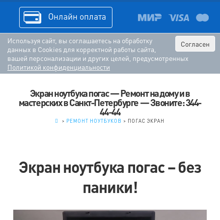
Онлайн оплата
Используя сайт, вы соглашаетесь на обработку
Согласен
данных в Cookies для корректной работы сайта,
вашей персонализации и других целей, предусмотренных
Политикой конфиденциальности
Экран ноутбука погас — Ремонт на дому и в
мастерских в Санкт-Петербурге — Звоните: 344-
44-44
.
>
РЕМОНТ НОУТБУКОВ
>
ПОГАС ЭКРАН
Экран ноутбука погас – без
паники!