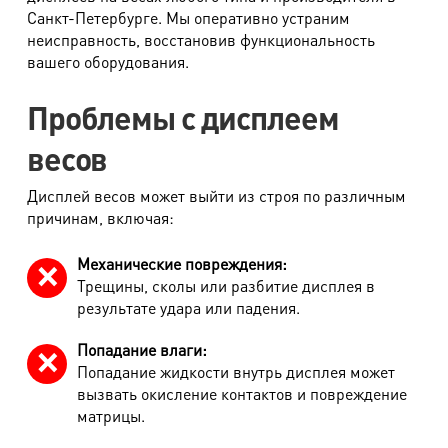
м. Парк Победы
Санкт-Петербурге. Мы оперативно устраним
Замена трансформатора
550 руб.
неисправность, восстановив функциональность
пр. Юрия Гагарина, д.15
вашего оборудования.
ЗиП оплачивается отдельно по стоимости поставщика
м. Московская
на текущий момент.
Проблемы с дисплеем
пр. Московский, 212, Дом Советов, 1
этаж, кабинет 1130, вход у кафе Авантаж
Дополнительные услуги:
весов
м. Фрунзенская
Дисплей весов может выйти из строя по различным
Наименование услуги
Стоимость
ул. Киевская, д.32В
причинам, включая:
Выезд за пределы КАД
30 руб./км
м. Купчино
Механические повреждения:
Трещины, сколы или разбитие дисплея в
ул. Ярослава Гашека, д.4, к.1
результате удара или падения.
ст. ЖД Колпино, ул. Тверская, д.1/13
Попадание влаги:
Попадание жидкости внутрь дисплея может
м. Удельная
вызвать окисление контактов и повреждение
пр. Энгельса, д.19
матрицы.