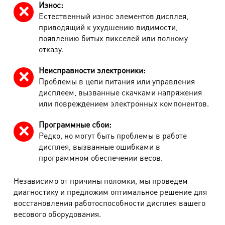
Промзона Мягловская, Всеволожский
Износ:
Естественный износ элементов дисплея,
муниципальный район, Ленинградская
приводящий к ухудшению видимости,
область, ​Круговая улица, д. 47
появлению битых пикселей или полному
отказу.
м. Электросила
ул. Решетникова, д.3
Неисправности электроники:
Проблемы в цепи питания или управления
дисплеем, вызванные скачками напряжения
или повреждением электронных компонентов.
Программные сбои:
Редко, но могут быть проблемы в работе
дисплея, вызванные ошибками в
программном обеспечении весов.
Независимо от причины поломки, мы проведем
диагностику и предложим оптимальное решение для
восстановления работоспособности дисплея вашего
весового оборудования.