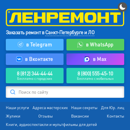
Заказать ремонт в
Санкт-Петербурге и ЛО
в Telegram
в WhatsApp
в Вконтакте
в Max
8 (812) 344-44-44
8 (800) 555-45-10
Бесплатно с городских
Бесплатно с мобильных
Поиск по сайту
Наши услуги
Адреса мастерских
Наши секреты
Для Юр. лиц
Жулики
Отзывы
Вакансии
Контакты
Книги, аудиоспектакли и мультфильмы для детей