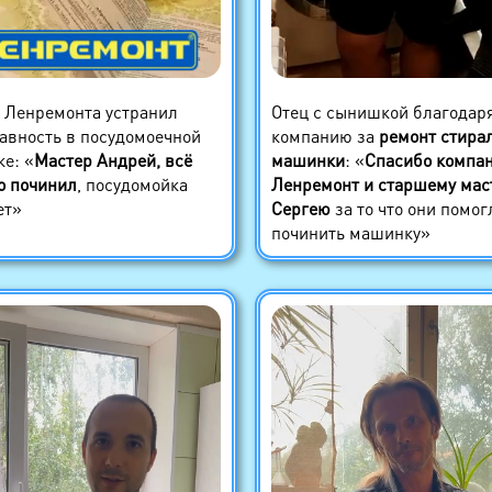
 Ленремонта устранил
Отец с сынишкой благодар
авность в посудомоечной
компанию за
ремонт стира
е: «
Мастер Андрей, всё
машинки
: «
Спасибо компа
о починил
, посудомойка
Ленремонт и старшему мас
ет»
Сергею
за то что они помог
починить машинку»