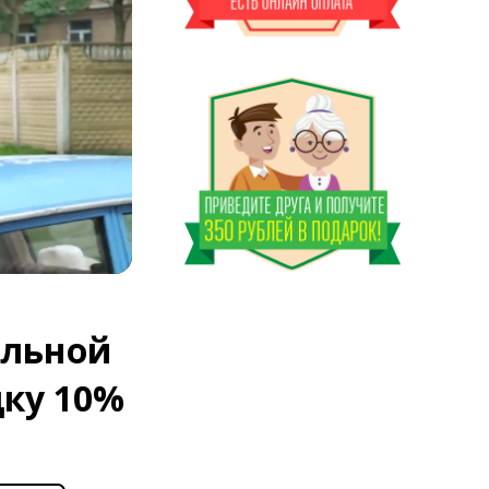
Оставшееся
время
ильной
ку 10%