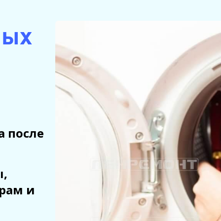
ных
а после
ы,
рам и