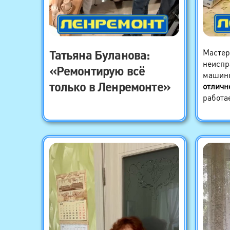
Татьяна Буланова
:
Мастер
неиспр
«Ремонтирую всё
машинк
только в Ленремонте»
отличн
работа