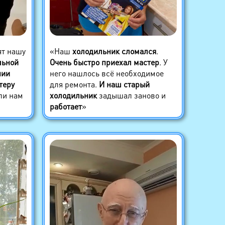
ят нашу
«Наш
холодильник сломался
.
льной
Очень быстро приехал мастер
. У
нии
него нашлось всё необходимое
теру
для ремонта.
И наш старый
ли нам
холодильник
задышал заново и
работает
»