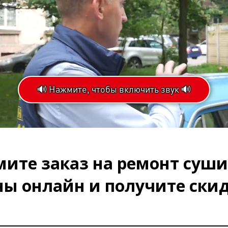
🔊 Нажмите, чтобы включить звук 🔊
oaded
:
gress
:
%
ите заказ на ремонт суш
ы онлайн и получите скид