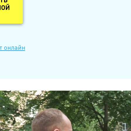
ТЬ
НОЙ
т онлайн