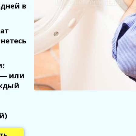
 дней в
рат
анетесь
:
 — или
аждый
й)