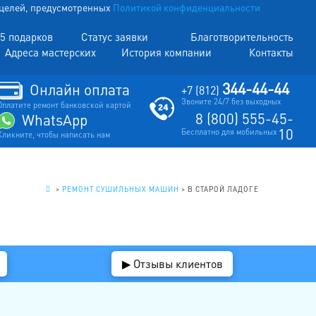
х целей, предусмотренных
Политикой конфиденциальности
5 подарков
Статус заявки
Благотворительность
Адреса мастерских
История компании
Контакты
344-44-44
Онлайн оплата
+7 (812)
Звоните 24/7 без выходных
Оплатите ремонт банковской картой
8 (800) 555-45-
WhatsApp
10
Бесплатно для мобильных
Кликните, чтобы написать нам
.
>
РЕМОНТ СУШИЛЬНЫХ МАШИН
>
В СТАРОЙ ЛАДОГЕ
▶ Отзывы клиентов