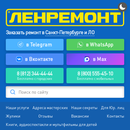
Заказать ремонт в
Санкт-Петербурге и ЛО
в Telegram
в WhatsApp
в Вконтакте
в Max
8 (812) 344-44-44
8 (800) 555-45-10
Бесплатно с городских
Бесплатно с мобильных
Поиск по сайту
Наши услуги
Адреса мастерских
Наши секреты
Для Юр. лиц
Жулики
Отзывы
Вакансии
Контакты
Книги, аудиоспектакли и мультфильмы для детей