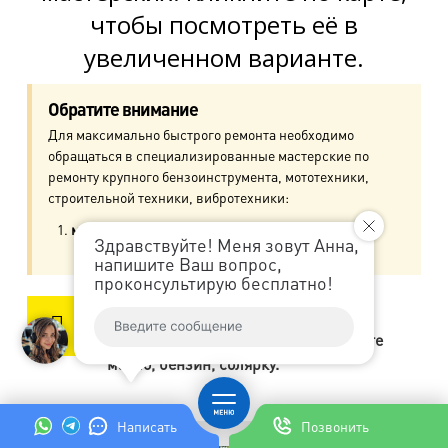
чтобы посмотреть её в
пр. Ветеранов, д.9
увеличенном варианте.
м. Ул. Дыбенко
пр. Большевиков, д.25
Обратите внимание
Для максимально быстрого ремонта необходимо
м. Комендантский пр.
обращаться в специализированные мастерские по
пр. Авиаконструкторов, д.4
ремонту крупного бензоинструмента, мототехники,
строительной техники, вибротехники:
м. Приморская
м. "Фрунзенская"
, ул. Киевская, д.32В
Здравствуйте! Меня зовут Анна,
ул. Кораблестроителей, д.30
напишите Ваш вопрос,
проконсультирую бесплатно!
м. Академическая
Перед тем, как принести к нам
пр. Науки, д.8, к.1
бензоинструмент, обязательно слейте
масло, бензин, солярку.
м. Озерки, м. Пр. Просвещения
пр. Луначарского, д.56, к.1
Написать
Позвонить
м. Автово