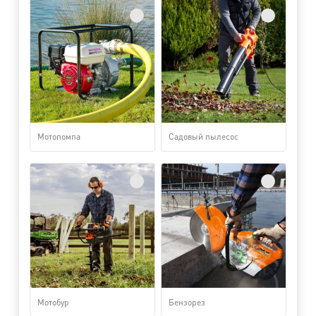
Мотопомпа
Садовый пылесос
Мотобур
Бензорез