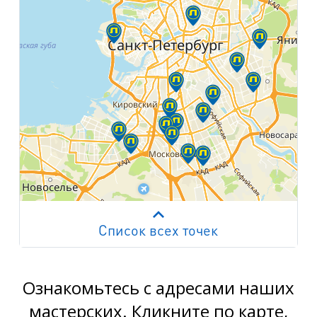
Список всех точек
Работает на API 2ГИС
Лицензионное соглашение
м. Пр. Просвещения
пр. Просвещения, д.20
Ознакомьтесь с адресами наших
мастерских. Кликните по карте,
м. Пр. Ветеранов