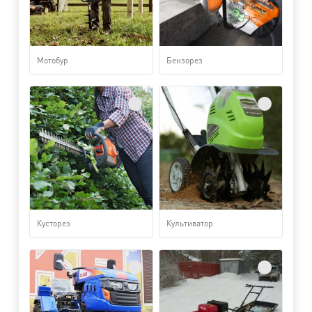
Мотобур
Бензорез
Кусторез
Культиватор