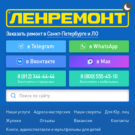
Заказать ремонт в
Санкт-Петербурге и ЛО
в Telegram
в WhatsApp
в Вконтакте
в Max
8 (812) 344-44-44
8 (800) 555-45-10
Бесплатно с городских
Бесплатно с мобильных
Поиск по сайту
Наши услуги
Адреса мастерских
Наши секреты
Для Юр. лиц
Жулики
Отзывы
Вакансии
Контакты
Книги, аудиоспектакли и мультфильмы для детей