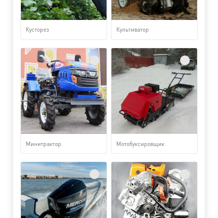
Кусторез
Культиватор
Минитрактор
Мотобуксировщик