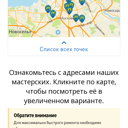
Список всех точек
Работает на API 2ГИС
Лицензионное соглашение
м. Пр. Просвещения
пр. Просвещения, д.20
Ознакомьтесь с адресами наших
мастерских. Кликните по карте,
м. Пр. Ветеранов
чтобы посмотреть её в
пр. Ветеранов, д.9
увеличенном варианте.
м. Ул. Дыбенко
пр. Большевиков, д.25
Обратите внимание
Для максимально быстрого ремонта необходимо
м. Комендантский пр.