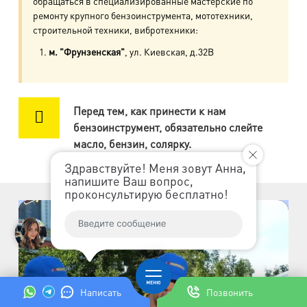
обращаться в специализированные мастерские по
пр. Авиаконструкторов, д.4
ремонту крупного бензоинструмента, мототехники,
строительной техники, вибротехники:
м. Приморская
м. "Фрунзенская"
, ул. Киевская, д.32В
ул. Кораблестроителей, д.30
м. Академическая
Перед тем, как принести к нам
пр. Науки, д.8, к.1
бензоинструмент, обязательно слейте
масло, бензин, солярку.
м. Озерки, м. Пр. Просвещения
пр. Луначарского, д.56, к.1
Здравствуйте! Меня зовут Анна,
напишите Ваш вопрос,
проконсультирую бесплатно!
м. Автово
пр. Маршала Жукова, д.35, к.3
м. Елизаровская
пр. Елизарова, д.36
Написать
Позвонить
м. Международная