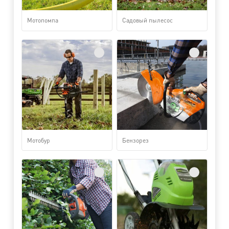
Мотопомпа
Садовый пылесос
Мотобур
Бензорез