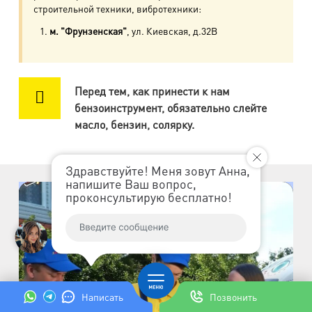
строительной техники, вибротехники:
м. Приморская
м. "Фрунзенская"
, ул. Киевская, д.32В
ул. Кораблестроителей, д.30
м. Академическая
Перед тем, как принести к нам
пр. Науки, д.8, к.1
бензоинструмент, обязательно слейте
масло, бензин, солярку.
м. Озерки, м. Пр. Просвещения
пр. Луначарского, д.56, к.1
Здравствуйте! Меня зовут Анна,
м. Автово
напишите Ваш вопрос,
проконсультирую бесплатно!
пр. Маршала Жукова, д.35, к.3
м. Елизаровская
пр. Елизарова, д.36
м. Международная
Написать
Позвонить
ул. Белы Куна, д.20, к.1