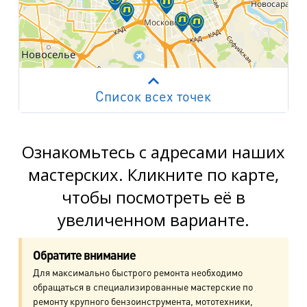
Список всех точек
Работает на API 2ГИС
Лицензионное соглашение
м. Пр. Просвещения
пр. Просвещения, д.20
Ознакомьтесь с адресами наших
мастерских. Кликните по карте,
м. Пр. Ветеранов
чтобы посмотреть её в
пр. Ветеранов, д.9
увеличенном варианте.
м. Ул. Дыбенко
пр. Большевиков, д.25
Обратите внимание
Для максимально быстрого ремонта необходимо
м. Комендантский пр.
обращаться в специализированные мастерские по
пр. Авиаконструкторов, д.4
ремонту крупного бензоинструмента, мототехники,