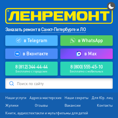
Заказать ремонт в
Санкт-Петербурге и ЛО
в Telegram
в WhatsApp
в Вконтакте
в Max
8 (812) 344-44-44
8 (800) 555-45-10
Бесплатно с городских
Бесплатно с мобильных
Поиск по сайту
Наши услуги
Адреса мастерских
Наши секреты
Для Юр. лиц
Жулики
Отзывы
Вакансии
Контакты
Книги, аудиоспектакли и мультфильмы для детей