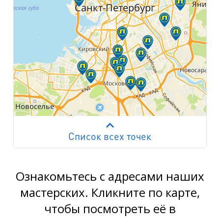
Список всех точек
Работает на API 2ГИС
Лицензионное соглашение
м. Пр. Просвещения
пр. Просвещения, д.20
Ознакомьтесь с адресами наших
мастерских. Кликните по карте,
м. Пр. Ветеранов
чтобы посмотреть её в
пр. Ветеранов, д.9