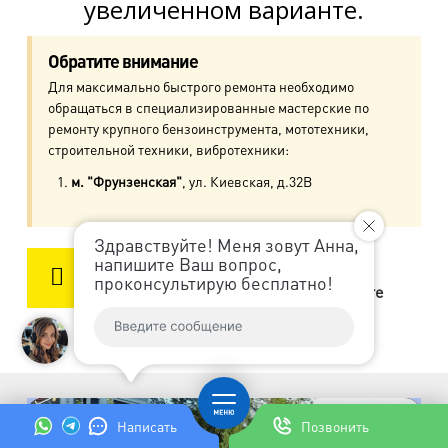
увеличенном варианте.
м. Ул. Дыбенко
пр. Большевиков, д.25
Обратите внимание
Для максимально быстрого ремонта необходимо
м. Комендантский пр.
обращаться в специализированные мастерские по
пр. Авиаконструкторов, д.4
ремонту крупного бензоинструмента, мототехники,
строительной техники, вибротехники:
м. Приморская
м. "Фрунзенская"
, ул. Киевская, д.32В
ул. Кораблестроителей, д.30
Здравствуйте! Меня зовут Анна,
м. Академическая
напишите Ваш вопрос,
Перед тем, как принести к нам
пр. Науки, д.8, к.1
проконсультирую бесплатно!
бензоинструмент, обязательно слейте
масло, бензин, солярку.
м. Озерки, м. Пр. Просвещения
пр. Луначарского, д.56, к.1
м. Автово
пр. Маршала Жукова, д.35, к.3
Написать
Позвонить