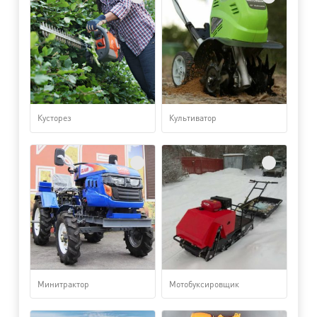
Кусторез
Культиватор
Минитрактор
Мотобуксировщик