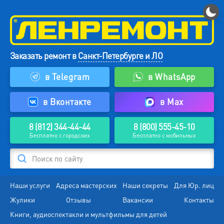
Заказать ремонт в
Санкт-Петербурге и ЛО
в Telegram
в WhatsApp
в Вконтакте
в Max
8 (812) 344-44-44
8 (800) 555-45-10
Бесплатно с городских
Бесплатно с мобильных
Поиск по сайту
Наши услуги
Адреса мастерских
Наши секреты
Для Юр. лиц
Жулики
Отзывы
Вакансии
Контакты
Книги, аудиоспектакли и мультфильмы для детей