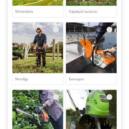
Мотопомпа
Садовый пылесос
Мотобур
Бензорез