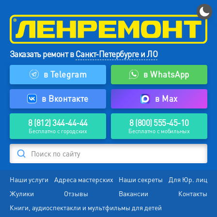
Заказать ремонт в
Санкт-Петербурге и ЛО
в Telegram
в WhatsApp
в Вконтакте
в Max
8 (812) 344-44-44
8 (800) 555-45-10
Бесплатно с городских
Бесплатно с мобильных
Поиск по сайту
Наши услуги
Адреса мастерских
Наши секреты
Для Юр. лиц
Жулики
Отзывы
Вакансии
Контакты
Книги, аудиоспектакли и мультфильмы для детей