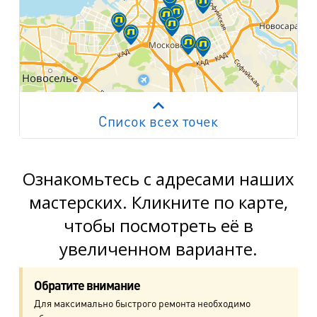
Список всех точек
Работает на API 2ГИС
Лицензионное соглашение
м. Пр. Просвещения
пр. Просвещения, д.20
Ознакомьтесь с адресами наших
мастерских. Кликните по карте,
м. Пр. Ветеранов
чтобы посмотреть её в
пр. Ветеранов, д.9
увеличенном варианте.
м. Ул. Дыбенко
пр. Большевиков, д.25
Обратите внимание
Для максимально быстрого ремонта необходимо
м. Комендантский пр.