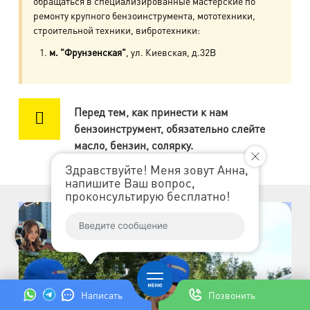
обращаться в специализированные мастерские по
пр. Авиаконструкторов, д.4
ремонту крупного бензоинструмента, мототехники,
строительной техники, вибротехники:
м. Приморская
м. "Фрунзенская"
, ул. Киевская, д.32В
ул. Кораблестроителей, д.30
м. Академическая
Перед тем, как принести к нам
пр. Науки, д.8, к.1
бензоинструмент, обязательно слейте
масло, бензин, солярку.
м. Озерки, м. Пр. Просвещения
пр. Луначарского, д.56, к.1
Здравствуйте! Меня зовут Анна,
напишите Ваш вопрос,
проконсультирую бесплатно!
м. Автово
пр. Маршала Жукова, д.35, к.3
м. Елизаровская
пр. Елизарова, д.36
Написать
Позвонить
м. Международная