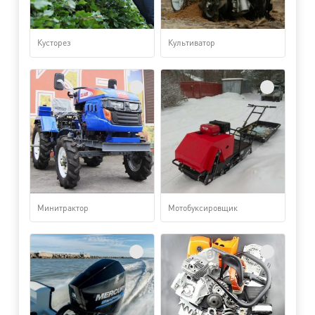
Кусторез
Культиватор
Минитрактор
Мотобуксировщик