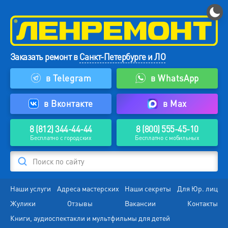
Заказать ремонт в
Санкт-Петербурге и ЛО
в Telegram
в WhatsApp
в Вконтакте
в Max
8 (812) 344-44-44
8 (800) 555-45-10
Бесплатно с городских
Бесплатно с мобильных
Поиск по сайту
Наши услуги
Адреса мастерских
Наши секреты
Для Юр. лиц
Жулики
Отзывы
Вакансии
Контакты
Книги, аудиоспектакли и мультфильмы для детей