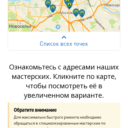
Список всех точек
Работает на API 2ГИС
Лицензионное соглашение
м. Пр. Просвещения
пр. Просвещения, д.20
Ознакомьтесь с адресами наших
мастерских. Кликните по карте,
м. Пр. Ветеранов
чтобы посмотреть её в
пр. Ветеранов, д.9
увеличенном варианте.
м. Ул. Дыбенко
пр. Большевиков, д.25
Обратите внимание
Для максимально быстрого ремонта необходимо
м. Комендантский пр.
обращаться в специализированные мастерские по