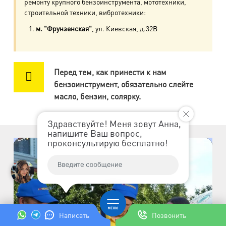
пр. Авиаконструкторов, д.4
ремонту крупного бензоинструмента, мототехники,
строительной техники, вибротехники:
м. Приморская
м. "Фрунзенская"
, ул. Киевская, д.32В
ул. Кораблестроителей, д.30
м. Академическая
Перед тем, как принести к нам
пр. Науки, д.8, к.1
бензоинструмент, обязательно слейте
масло, бензин, солярку.
м. Озерки, м. Пр. Просвещения
пр. Луначарского, д.56, к.1
Здравствуйте! Меня зовут Анна,
напишите Ваш вопрос,
м. Автово
проконсультирую бесплатно!
пр. Маршала Жукова, д.35, к.3
м. Елизаровская
пр. Елизарова, д.36
м. Международная
Написать
Позвонить
ул. Белы Куна, д.20, к.1