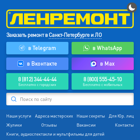
Заказать ремонт в
Санкт-Петербурге и ЛО
в Telegram
в WhatsApp
в Вконтакте
в Max
8 (812) 344-44-44
8 (800) 555-45-10
Бесплатно с городских
Бесплатно с мобильных
Поиск по сайту
Наши услуги
Адреса мастерских
Наши секреты
Для Юр. лиц
Жулики
Отзывы
Вакансии
Контакты
Книги, аудиоспектакли и мультфильмы для детей