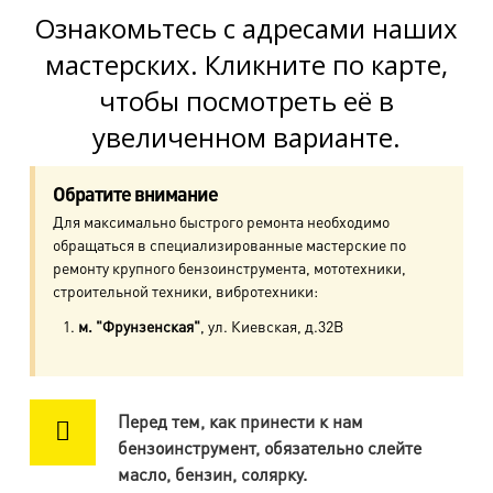
пр. Просвещения, д.20
Ознакомьтесь с адресами наших
мастерских. Кликните по карте,
м. Пр. Ветеранов
чтобы посмотреть её в
пр. Ветеранов, д.9
увеличенном варианте.
м. Ул. Дыбенко
пр. Большевиков, д.25
Обратите внимание
Для максимально быстрого ремонта необходимо
м. Комендантский пр.
обращаться в специализированные мастерские по
пр. Авиаконструкторов, д.4
ремонту крупного бензоинструмента, мототехники,
строительной техники, вибротехники:
м. Приморская
м. "Фрунзенская"
, ул. Киевская, д.32В
ул. Кораблестроителей, д.30
м. Академическая
Перед тем, как принести к нам
пр. Науки, д.8, к.1
бензоинструмент, обязательно слейте
масло, бензин, солярку.
м. Озерки, м. Пр. Просвещения