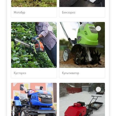
Мотобур
Бензорез
Кусторез
Культиватор