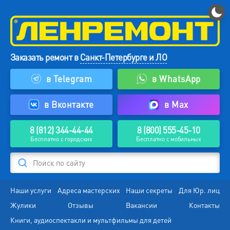
Заказать ремонт в
Санкт-Петербурге и ЛО
в Telegram
в WhatsApp
в Вконтакте
в Max
8 (812) 344-44-44
8 (800) 555-45-10
Бесплатно с городских
Бесплатно с мобильных
Поиск по сайту
Наши услуги
Адреса мастерских
Наши секреты
Для Юр. лиц
Жулики
Отзывы
Вакансии
Контакты
Книги, аудиоспектакли и мультфильмы для детей