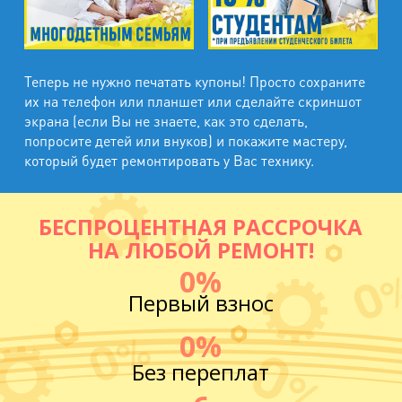
Теперь не нужно печатать купоны! Просто сохраните
их на телефон или планшет или сделайте скриншот
экрана (если Вы не знаете, как это сделать,
попросите детей или внуков) и покажите мастеру,
который будет ремонтировать у Вас технику.
БЕСПРОЦЕНТНАЯ РАССРОЧКА
НА ЛЮБОЙ РЕМОНТ!
0%
Первый взнос
0%
Без переплат