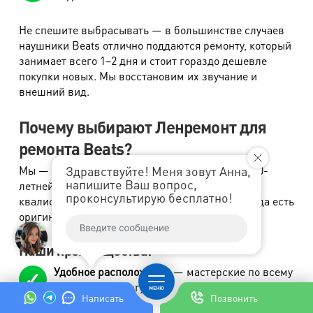
Не спешите выбрасывать — в большинстве случаев
наушники Beats отлично поддаются ремонту, который
занимает всего 1–2 дня и стоит гораздо дешевле
покупки новых. Мы восстановим их звучание и
внешний вид.
Почему выбирают Ленремонт для
ремонта Beats?
Здравствуйте! Меня зовут Анна,
Мы — опытный сервисный центр с более чем 20-
напишите Ваш вопрос,
летней историей. У нас работают
проконсультирую бесплатно!
квалифицированные мастера, а на складе всегда есть
оригинальные и проверенные комплектующие.
Наши преимущества:
Удобное расположение
— мастерские по всему
Санкт-Петербургу.
Написать
Позвонить