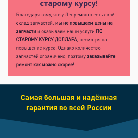
старому курсу!
Благодаря тому, что у Ленремонта есть свой
склад запчастей, мы
не повышаем цены на
запчасти
и оказываем наши услуги
ПО
СТАРОМУ КУРСУ ДОЛЛАРА
, несмотря на
повышение курса. Однако количество
запчастей ограничено, поэтому
заказывайте
ремонт как можно скорее
!
Самая большая и надёжная
гарантия во всей России