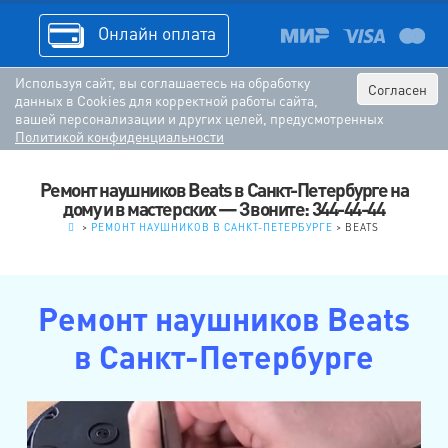
Онлайн оплата
Используя сайт, вы соглашаетесь на обработку
Согласен
данных в Cookies для корректной работы сайта,
вашей персонализации и других целей, предусмотренных
Политикой конфиденциальности
Ремонт наушников Beats в Санкт-Петербурге на
дому и в мастерских — Звоните: 344-44-44
.
>
РЕМОНТ НАУШНИКОВ В САНКТ-ПЕТЕРБУРГЕ
>
BEATS
Ремонт наушников Beats
в Санкт-Петербурге