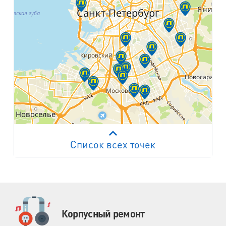
Список всех точек
Работает на API 2ГИС
Лицензионное соглашение
м. Пр. Просвещения
пр. Просвещения, д.20
м. Пр. Ветеранов
Корпусный ремонт
пр. Ветеранов, д.9