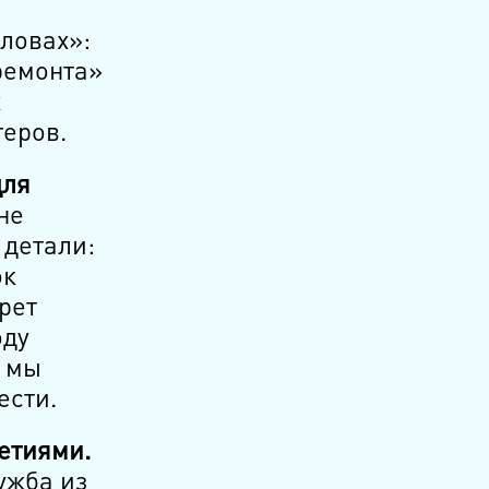
ловах»:
ремонта»
х
еров.
для
не
 детали:
ок
рет
оду
о мы
ести.
етиями.
ужба из