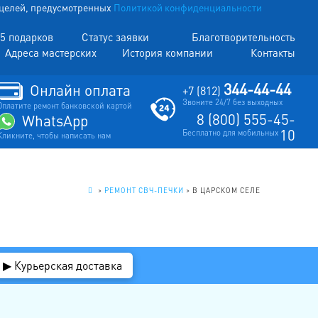
х целей, предусмотренных
Политикой конфиденциальности
5 подарков
Статус заявки
Благотворительность
Адреса мастерских
История компании
Контакты
344-44-44
Онлайн оплата
+7 (812)
Звоните 24/7 без выходных
Оплатите ремонт банковской картой
8 (800) 555-45-
WhatsApp
10
Бесплатно для мобильных
Кликните, чтобы написать нам
.
>
РЕМОНТ СВЧ-ПЕЧКИ
>
В ЦАРСКОМ СЕЛЕ
▶ Курьерская доставка