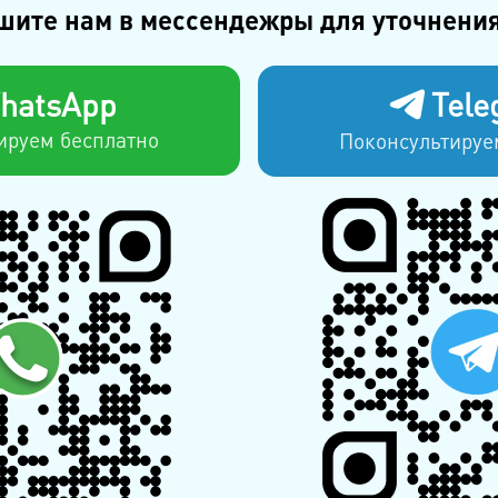
шите нам в мессендежры для уточнения
hatsApp
Tele
ируем бесплатно
Поконсультируе