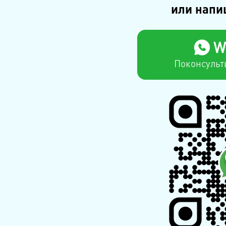
или напи
W
Поконсульт