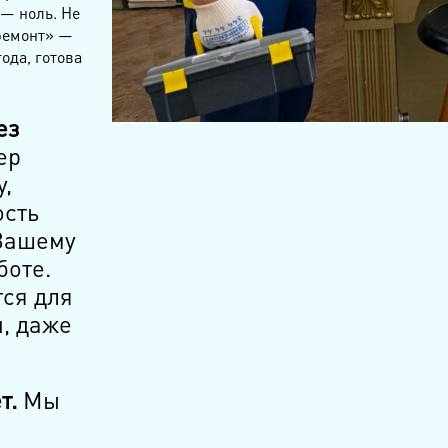
 — ноль. Не
ремонт» —
ода, готова
ез
ер
у,
ость
 Вашему
боте.
тся для
, даже
т.
Мы