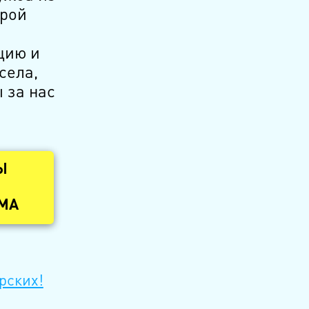
орой
цию и
села,
 за нас
Ы
ОМА
рских!