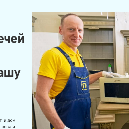
ечей
Вашу
, и дом
грева и