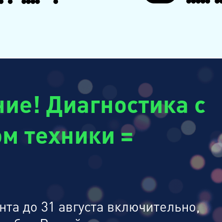
ие! Диагностика с
м техники =
та до 31 августа включительно,