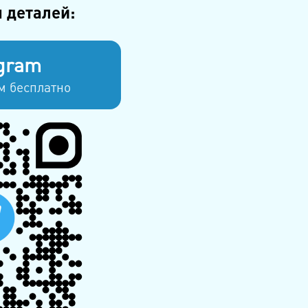
 деталей:
gram
м бесплатно