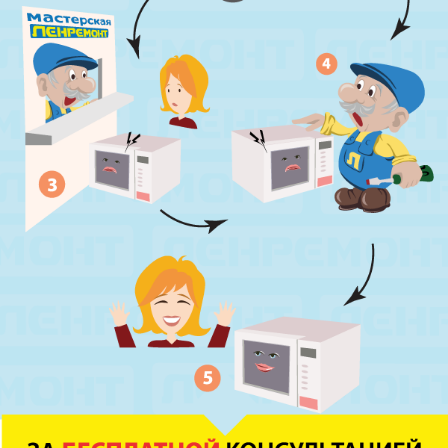
ул. Ушинского, д.25, к.1
м. Звёздная
ул. Звёздная, д.5, к.1 (вход с улицы)
м. Парк Победы, м. Московская
ул. Фрунзе, д.3
м. Пр. Большевиков
пр. Пятилеток, д.14, к.1
м. Выборгская
ул. Минеральная, д.13Ц
м. Ладожская
пр. Косыгина, д.28, к.1
м. Парк Победы