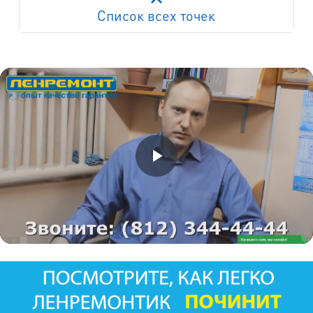
Список всех точек
Работает на API 2ГИС
Лицензионное соглашение
м. Пр. Просвещения
пр. Просвещения, д.20
м. Пр. Ветеранов
пр. Ветеранов, д.9
м. Ул. Дыбенко
пр. Большевиков, д.25
м. Комендантский пр.
пр. Авиаконструкторов, д.4
м. Приморская
ул. Кораблестроителей, д.30
м. Академическая