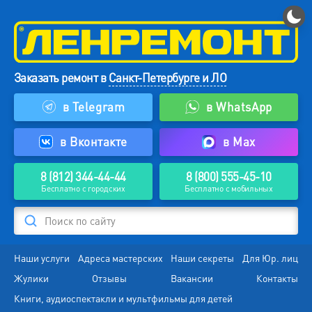
Заказать ремонт в
Санкт-Петербурге и ЛО
в Telegram
в WhatsApp
в Вконтакте
в Max
8 (812) 344-44-44
8 (800) 555-45-10
Бесплатно с городских
Бесплатно с мобильных
Поиск по сайту
Наши услуги
Адреса мастерских
Наши секреты
Для Юр. лиц
Жулики
Отзывы
Вакансии
Контакты
Книги, аудиоспектакли и мультфильмы для детей