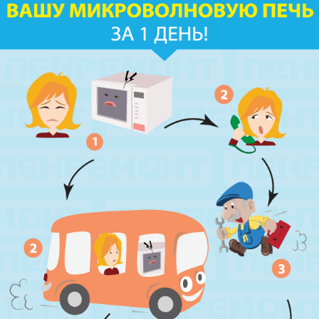
пр. Науки, д.8, к.1
м. Озерки, м. Пр. Просвещения
пр. Луначарского, д.56, к.1
м. Автово
пр. Маршала Жукова, д.35, к.3
м. Елизаровская
пр. Елизарова, д.36
м. Международная
ул. Белы Куна, д.20, к.1
м. Пионерская
пр. Испытателей, д.11, к.1
м. Гражданский пр.