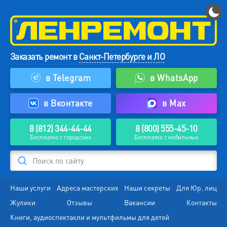
Заказать ремонт в
Санкт-Петербурге и ЛО
в Telegram
в WhatsApp
в Вконтакте
в Max
8 (812) 344-44-44
8 (800) 555-45-10
Бесплатно с городских
Бесплатно с мобильных
Поиск по сайту
Наши услуги
Адреса мастерских
Наши секреты
Для Юр. лиц
Жулики
Отзывы
Вакансии
Контакты
Книги, аудиоспектакли и мультфильмы для детей