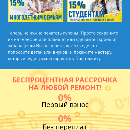
Теперь не нужно печатать купоны! Просто сохраните
их на телефон или планшет или сделайте скриншот
экрана (если Вы не знаете, как это сделать,
попросите детей или внуков) и покажите мастеру,
который будет ремонтировать у Вас технику.
БЕСПРОЦЕНТНАЯ РАССРОЧКА
НА ЛЮБОЙ РЕМОНТ!
0%
Первый взнос
0%
Без переплат