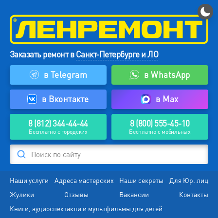
Заказать ремонт в
Санкт-Петербурге и ЛО
в Telegram
в WhatsApp
в Вконтакте
в Max
8 (812) 344-44-44
8 (800) 555-45-10
Бесплатно с городских
Бесплатно с мобильных
Поиск по сайту
Наши услуги
Адреса мастерских
Наши секреты
Для Юр. лиц
Жулики
Отзывы
Вакансии
Контакты
Книги, аудиоспектакли и мультфильмы для детей