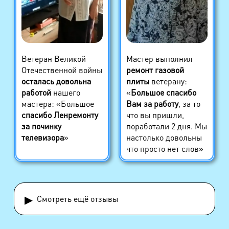
Ветеран Великой
Мастер выполнил
Отечественной войны
ремонт газовой
осталась довольна
плиты
ветерану:
работой
нашего
«
Большое спасибо
мастера: «Большое
Вам за работу
, за то
спасибо Ленремонту
что вы пришли,
за починку
поработали 2 дня. Мы
телевизора
»
настолько довольны
что просто нет слов»
▸
Смотреть ещё отзывы