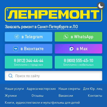
Заказать ремонт в
Санкт-Петербурге и ЛО
в Telegram
в WhatsApp
в Вконтакте
в Max
8 (812) 344-44-44
8 (800) 555-45-10
Бесплатно с городских
Бесплатно с мобильных
Поиск по сайту
Наши услуги
Адреса мастерских
Наши секреты
Для Юр. лиц
Жулики
Отзывы
Вакансии
Контакты
Книги, аудиоспектакли и мультфильмы для детей