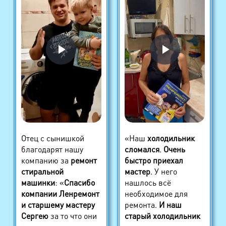
Отец с сынишкой
«Наш
холодильник
благодарят нашу
сломался
.
Очень
компанию за
ремонт
быстро приехал
стиральной
мастер
. У него
машинки
: «
Спасибо
нашлось всё
компании Ленремонт
необходимое для
и старшему мастеру
ремонта.
И наш
Сергею
за то что они
старый холодильник