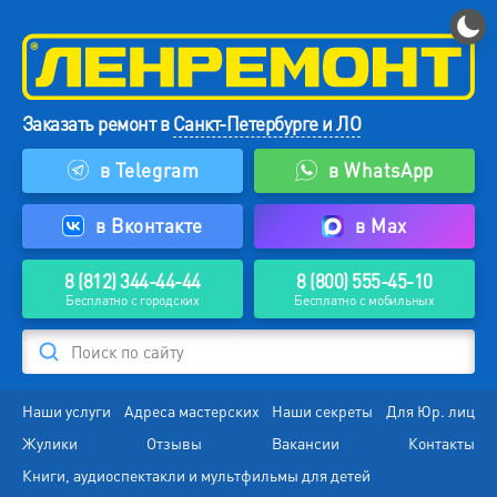
Заказать ремонт в
Санкт-Петербурге и ЛО
в Telegram
в WhatsApp
в Вконтакте
в Max
8 (812) 344-44-44
8 (800) 555-45-10
Бесплатно с городских
Бесплатно с мобильных
Поиск по сайту
Наши услуги
Адреса мастерских
Наши секреты
Для Юр. лиц
Жулики
Отзывы
Вакансии
Контакты
Книги, аудиоспектакли и мультфильмы для детей