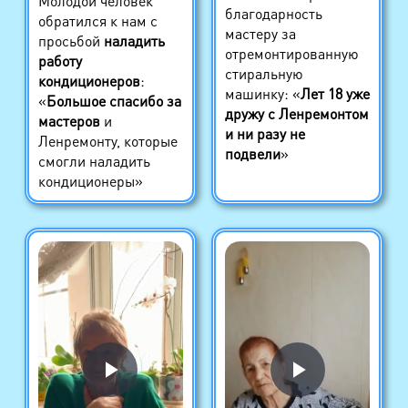
Молодой человек
благодарность
обратился к нам с
мастеру за
просьбой
наладить
отремонтированную
работу
стиральную
кондиционеров
:
машинку: «
Лет 18 уже
«
Большое спасибо за
дружу с Ленремонтом
мастеров
и
и ни разу не
Ленремонту, которые
подвели
»
смогли наладить
кондиционеры»