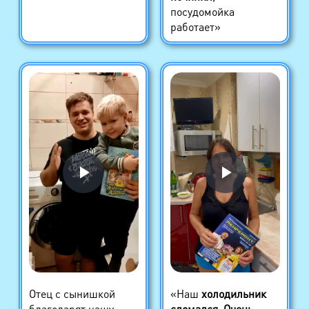
посудомойка
работает»
Отец с сынишкой
«Наш
холодильник
благодарят нашу
сломался
.
Очень