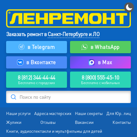
Заказать ремонт в
Санкт-Петербурге и ЛО
в Telegram
в WhatsApp
в Вконтакте
в Max
8 (812) 344-44-44
8 (800) 555-45-10
Бесплатно с городских
Бесплатно с мобильных
Поиск по сайту
Наши услуги
Адреса мастерских
Наши секреты
Для Юр. лиц
Жулики
Отзывы
Вакансии
Контакты
Книги, аудиоспектакли и мультфильмы для детей