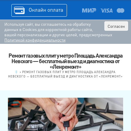
Онлайн оплата
Используя сайт, вы соглашаетесь на обработку
Согласен
данных в Cookies для корректной работы сайта,
вашей персонализации и других целей, предусмотренных
Политикой конфиденциальности
Ремонт газовых плит у метро Площадь Александра
Невского — бесплатный выезд и диагностика от
«Ленремонт»
.
>
РЕМОНТ ГАЗОВЫХ ПЛИТ У МЕТРО ПЛОЩАДЬ АЛЕКСАНДРА
НЕВСКОГО — БЕСПЛАТНЫЙ ВЫЕЗД И ДИАГНОСТИКА ОТ «ЛЕНРЕМОНТ»