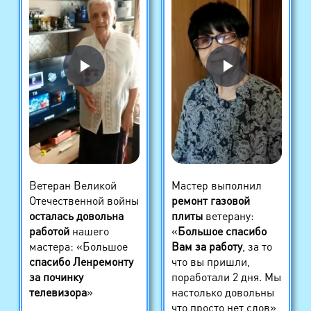
Ветеран Великой
Мастер выполнил
Отечественной войны
ремонт газовой
осталась довольна
плиты
ветерану:
работой
нашего
«
Большое спасибо
мастера: «Большое
Вам за работу
, за то
спасибо Ленремонту
что вы пришли,
за починку
поработали 2 дня. Мы
телевизора
»
настолько довольны
что просто нет слов»