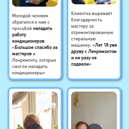
Клиентка выражает
Молодой человек
благодарность
обратился к нам с
мастеру за
просьбой
наладить
отремонтированную
работу
стиральную
кондиционеров
:
машинку: «
Лет 18 уже
«
Большое спасибо за
дружу с Ленремонтом
мастеров
и
и ни разу не
Ленремонту, которые
подвели
»
смогли наладить
кондиционеры»