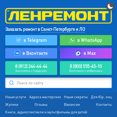
Заказать ремонт в
Санкт-Петербурге и ЛО
в Telegram
в WhatsApp
в Вконтакте
в Max
8 (812) 344-44-44
8 (800) 555-45-10
Бесплатно с городских
Бесплатно с мобильных
Поиск по сайту
Наши услуги
Адреса мастерских
Наши секреты
Для Юр. лиц
Жулики
Отзывы
Вакансии
Контакты
Книги, аудиоспектакли и мультфильмы для детей