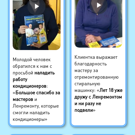
Клиентка выражает
Молодой человек
благодарность
обратился к нам с
мастеру за
просьбой
наладить
отремонтированную
работу
стиральную
кондиционеров
:
машинку: «
Лет 18 уже
«
Большое спасибо за
дружу с Ленремонтом
мастеров
и
и ни разу не
Ленремонту, которые
подвели
»
смогли наладить
кондиционеры»