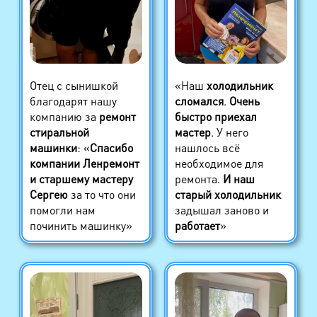
Отец с сынишкой
«Наш
холодильник
благодарят нашу
сломался
.
Очень
компанию за
ремонт
быстро приехал
стиральной
мастер
. У него
машинки
: «
Спасибо
нашлось всё
компании Ленремонт
необходимое для
и старшему мастеру
ремонта.
И наш
Сергею
за то что они
старый холодильник
помогли нам
задышал заново и
починить машинку»
работает
»