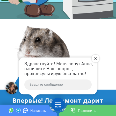
Здравствуйте! Меня зовут Анна,
напишите Ваш вопрос,
проконсультирую бесплатно!
Впервые! Ленремонт дарит
Вам как особенному клиенту
Написать
Позвонить