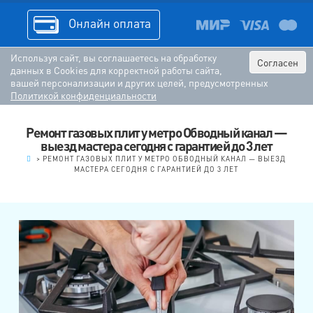
Онлайн оплата
Используя сайт, вы соглашаетесь на обработку
Согласен
данных в Cookies для корректной работы сайта,
вашей персонализации и других целей, предусмотренных
Политикой конфиденциальности
Ремонт газовых плит у метро Обводный канал —
выезд мастера сегодня с гарантией до 3 лет
.
>
РЕМОНТ ГАЗОВЫХ ПЛИТ У МЕТРО ОБВОДНЫЙ КАНАЛ — ВЫЕЗД
МАСТЕРА СЕГОДНЯ С ГАРАНТИЕЙ ДО 3 ЛЕТ