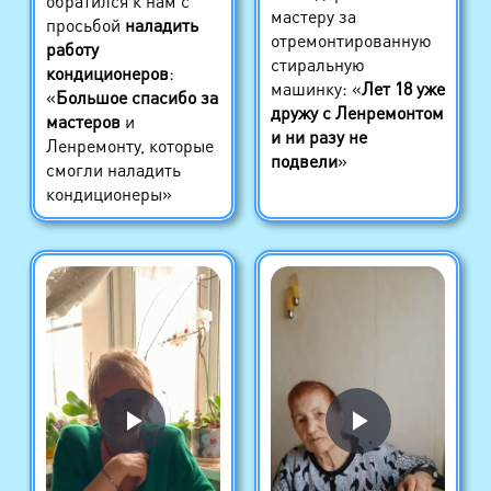
обратился к нам с
мастеру за
просьбой
наладить
отремонтированную
работу
стиральную
кондиционеров
:
машинку: «
Лет 18 уже
«
Большое спасибо за
дружу с Ленремонтом
мастеров
и
и ни разу не
Ленремонту, которые
подвели
»
смогли наладить
кондиционеры»