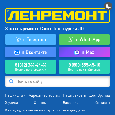
Заказать ремонт в
Санкт-Петербурге и ЛО
в Telegram
в WhatsApp
в Вконтакте
в Max
8 (812) 344-44-44
8 (800) 555-45-10
Бесплатно с городских
Бесплатно с мобильных
Поиск по сайту
Наши услуги
Адреса мастерских
Наши секреты
Для Юр. лиц
Жулики
Отзывы
Вакансии
Контакты
Книги, аудиоспектакли и мультфильмы для детей