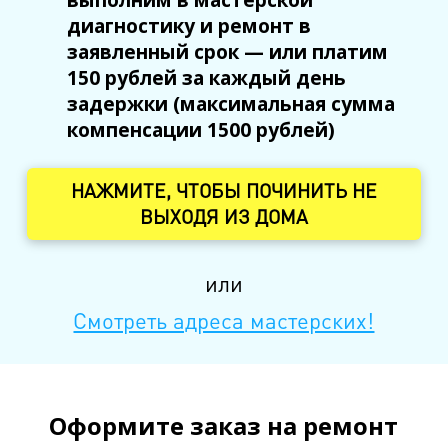
м. Удельная
диагностику и ремонт в
пр. Энгельса, д.19
заявленный срок — или платим
150 рублей за каждый день
Промзона Мягловская, Всеволожский
задержки (максимальная сумма
муниципальный район, Ленинградская
компенсации 1500 рублей)
область, ​Круговая улица, д. 47
НАЖМИТЕ, ЧТОБЫ ПОЧИНИТЬ НЕ
м. Электросила
ВЫХОДЯ ИЗ ДОМА
ул. Решетникова, д.3
или
Смотреть адреса мастерских!
Оформите заказ на ремонт