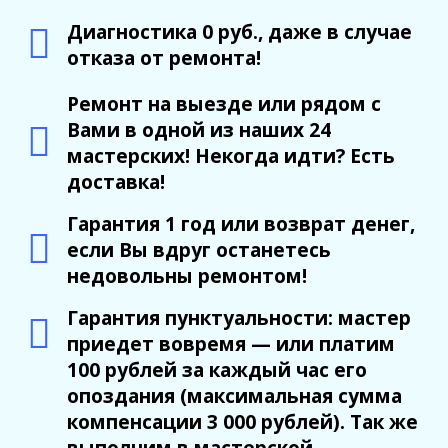
м. Ладожская
Диагностика 0 руб., даже в случае
пр. Косыгина, д.28, к.1
отказа от ремонта!
м. Парк Победы
Ремонт на выезде или рядом с
пр. Юрия Гагарина, д.15
Вами в одной из наших 24
мастерских! Некогда идти? Есть
м. Московская
доставка!
пр. Московский, 212, Дом Советов, 1
этаж, кабинет 1130, вход у кафе Авантаж
Гарантия 1 год или возврат денег,
если Вы вдруг останетесь
м. Фрунзенская
недовольны ремонтом!
ул. Киевская, д.32В
Гарантия пунктуальности: мастер
м. Купчино
приедет вовремя — или платим
100 рублей за каждый час его
ул. Ярослава Гашека, д.4, к.1
опоздания (максимальная сумма
ст. ЖД Колпино, ул. Тверская, д.1/13
компенсации 3 000 рублей). Так же
выполним в мастерской