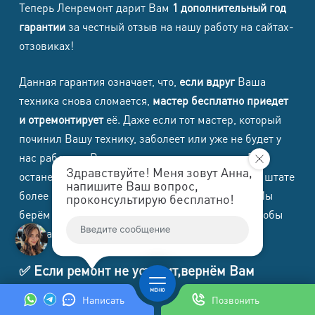
Теперь Ленремонт дарит Вам
1 дополнительный год
Ремонт кнопок
гарантии
за честный отзыв на нашу работу на сайтах-
от 1985
2490
корпуса
отзовиках!
iPad не видит
от 995
от 1990
Данная гарантия означает, что,
если вдруг
Ваша
сеть (WiFi, 3G)
техника снова сломается,
мастер бесплатно приедет
Замена и
и отремонтирует
её. Даже если тот мастер, который
ремонт
починил Вашу технику, заболеет или уже не будет у
от 1990
от 1990
разъёмов и
нас работать, Вам не нужно переживать, что Вы
Здравствуйте! Меня зовут Анна,
останетесь без гарантийного ремонта: в нашем штате
интерфейсов
напишите Ваш вопрос,
более 100 мастеров по каждому виду техники. Мы
проконсультирую бесплатно!
Не видит сим
берём на себя полную ответственность за то, чтобы
от 2995
от 1990
карты
Вы, наш дорогой клиент, остались довольны.
✅ Если ремонт не устроит,вернём Вам
Ремонт iPad 4,
Ремонт iPad 3,
Услуги / Модель iPad
стоимость (в т.ч.
стоимость (в т.ч.
деньги
НДС)
НДС)
Написать
Позвонить