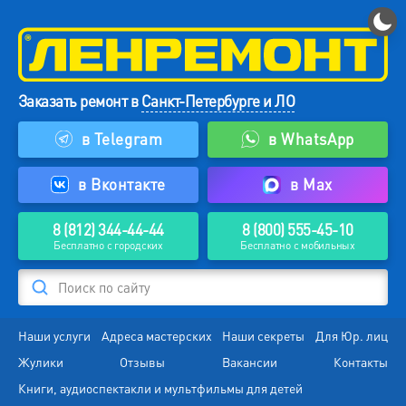
Заказать ремонт в
Санкт-Петербурге и ЛО
в Telegram
в WhatsApp
в Вконтакте
в Max
8 (812) 344-44-44
8 (800) 555-45-10
Бесплатно с городских
Бесплатно с мобильных
Поиск по сайту
Наши услуги
Адреса мастерских
Наши секреты
Для Юр. лиц
Жулики
Отзывы
Вакансии
Контакты
Книги, аудиоспектакли и мультфильмы для детей