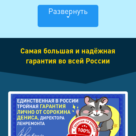
Развернуть
Замена сенсора
2495
2695
(тачскрина)
Прошивка
(разлочка,
от 795 до 1495
990
Самая большая и надёжная
джейлбрейк)
гарантия во всей России
После
попадания
от 995
1990
влаги (вода,
напитки,
спиртное)
Замена
аккумулятора
под заказ
под заказ
(батареи)
Ремонт