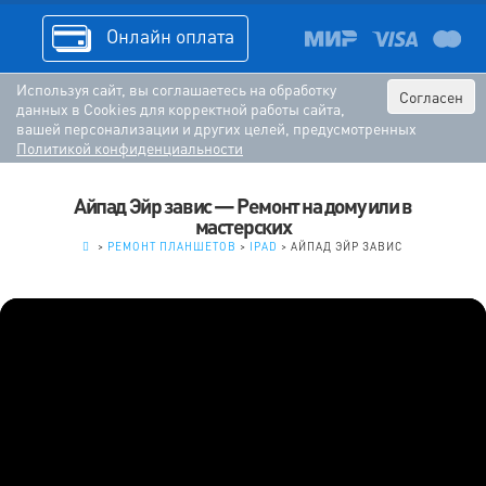
Онлайн оплата
Используя сайт, вы соглашаетесь на обработку
Согласен
данных в Cookies для корректной работы сайта,
вашей персонализации и других целей, предусмотренных
Политикой конфиденциальности
Айпад Эйр завис — Ремонт на дому или в
мастерских
.
>
РЕМОНТ ПЛАНШЕТОВ
>
IPAD
>
АЙПАД ЭЙР ЗАВИС