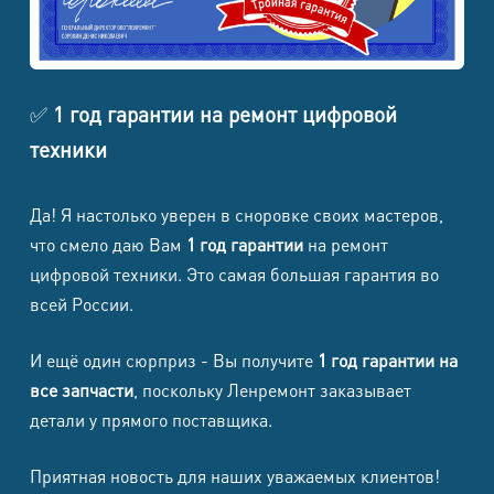
от 3490
от 2490
основной платы
Ремонт
микрофона
✅
1 год гарантии на ремонт цифровой
2495
4985
(замена м/с
техники
аудио)
Замена задней
Да! Я настолько уверен в сноровке своих мастеров,
под заказ
под заказ
что смело даю Вам
1 год гарантии
на ремонт
крышки
цифровой техники. Это самая большая гарантия во
Установка
всей России.
приложений и
995
995
настройка
И ещё один сюрприз - Вы получите
1 год гарантии на
все запчасти
, поскольку Ленремонт заказывает
Обрезка SIM-
детали у прямого поставщика.
карты / nano-
бесплатно
бесплатно
SIM
Приятная новость для наших уважаемых клиентов!