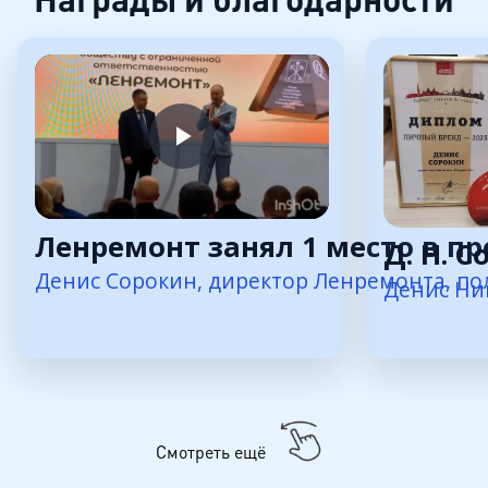
Ленремонт занял 1 место в пр
Д. Н. 
Денис Сорокин, директор Ленремонта, пол
Денис Ни
Смотреть ещё