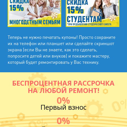
Теперь не нужно печатать купоны! Просто сохраните
их на телефон или планшет или сделайте скриншот
экрана (если Вы не знаете, как это сделать,
попросите детей или внуков) и покажите мастеру,
который будет ремонтировать у Вас технику.
БЕСПРОЦЕНТНАЯ РАССРОЧКА
НА ЛЮБОЙ РЕМОНТ!
0%
Первый взнос
0%