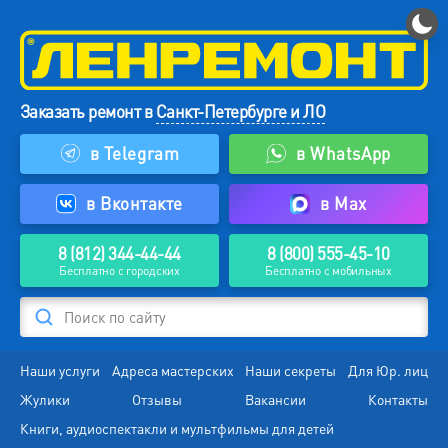
Заказать ремонт в
Санкт-Петербурге и ЛО
в Telegram
в WhatsApp
в Вконтакте
в Max
8 (812) 344-44-44
8 (800) 555-45-10
Бесплатно с городских
Бесплатно с мобильных
Поиск по сайту
Наши услуги
Адреса мастерских
Наши секреты
Для Юр. лиц
Жулики
Отзывы
Вакансии
Контакты
Книги, аудиоспектакли и мультфильмы для детей