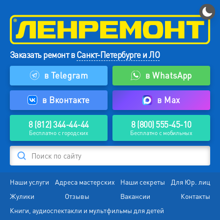
Заказать ремонт в
Санкт-Петербурге и ЛО
в Telegram
в WhatsApp
в Вконтакте
в Max
8 (812) 344-44-44
8 (800) 555-45-10
Бесплатно с городских
Бесплатно с мобильных
Поиск по сайту
Наши услуги
Адреса мастерских
Наши секреты
Для Юр. лиц
Жулики
Отзывы
Вакансии
Контакты
Книги, аудиоспектакли и мультфильмы для детей