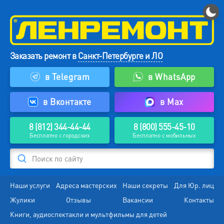
Заказать ремонт в
Санкт-Петербурге и ЛО
в Telegram
в WhatsApp
в Вконтакте
в Max
8 (812) 344-44-44
8 (800) 555-45-10
Бесплатно с городских
Бесплатно с мобильных
Поиск по сайту
Наши услуги
Адреса мастерских
Наши секреты
Для Юр. лиц
Жулики
Отзывы
Вакансии
Контакты
Книги, аудиоспектакли и мультфильмы для детей