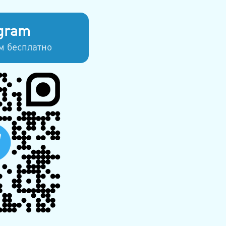
gram
м бесплатно