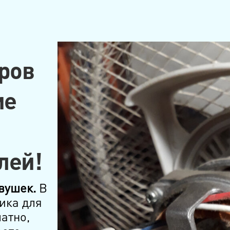
ров
ие
лей!
вушек.
В
ика для
атно,