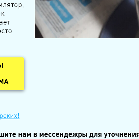
илятор,
ок
ает
осто
Ы
ОМА
рских!
шите нам в мессендежры для уточнения