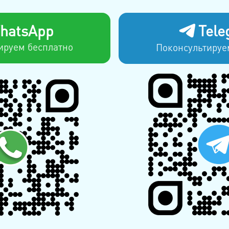
hatsApp
Tele
ируем бесплатно
Поконсультируе