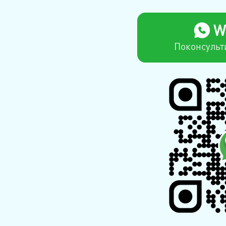
W
Поконсульт