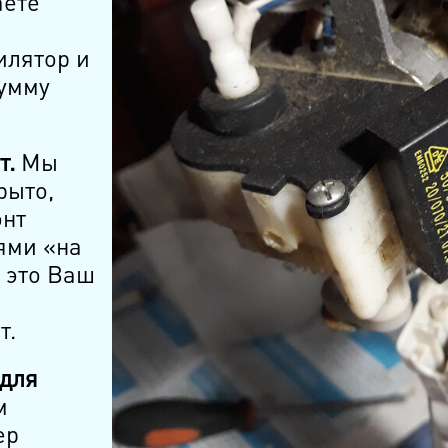
аете
илятор и
сумму
т.
Мы
рыто,
онт
ями «на
 это Ваш
т.
 для
м
ер